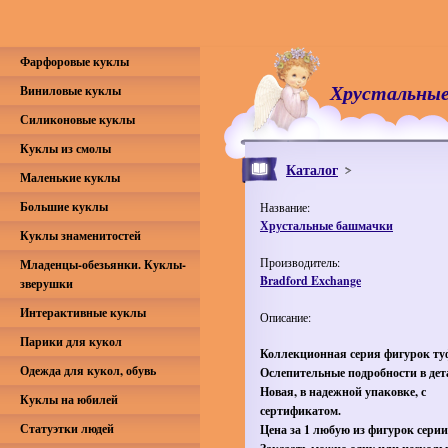
Фарфоровые куклы
Хрустальны
Виниловые куклы
Силиконовые куклы
Куклы из смолы
Каталог
Маленькие куклы
Большие куклы
Название:
Хрустальные башмачки
Куклы знаменитостей
Производитель:
Младенцы-обезьянки. Куклы-
Bradford Exchange
зверушки
Интерактивные куклы
Описание:
Парики для кукол
Коллекционная серия фигурок ту
Одежда для кукол, обувь
Ослепительные подробности в дет
Новая, в надежной упаковке, с
Куклы на юбилей
сертификатом.
Статуэтки людей
Цена за 1 любую из фигурок серии