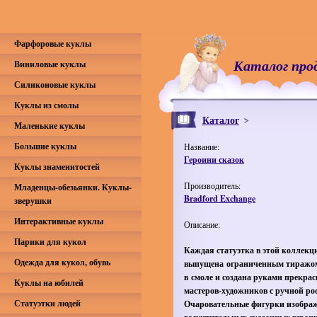
Фарфоровые куклы
Каталог про
Виниловые куклы
Силиконовые куклы
Куклы из смолы
Каталог
Маленькие куклы
Большие куклы
Название:
Героини сказок
Куклы знаменитостей
Производитель:
Младенцы-обезьянки. Куклы-
Bradford Exchange
зверушки
Интерактивные куклы
Описание:
Парики для кукол
Каждая статуэтка в этой коллекц
Одежда для кукол, обувь
выпущена ограниченным тиражо
в смоле и создана руками прекра
Куклы на юбилей
мастеров-художников с ручной ро
Статуэтки людей
Очаровательные фигурки изобра