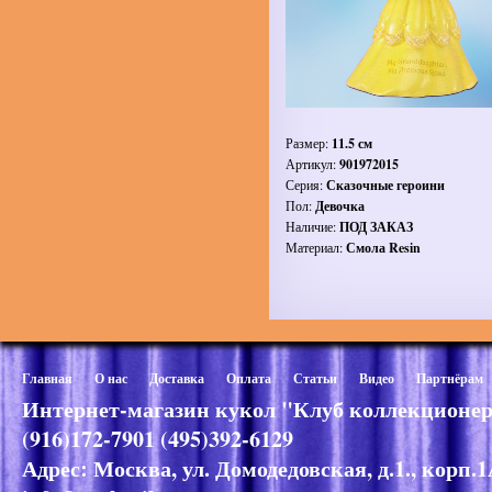
Размер:
11.5 см
Артикул:
901972015
Серия:
Сказочные героини
Пол:
Девочка
Наличие:
ПОД ЗАКАЗ
Материал:
Смола Resin
Главная
О нас
Доставка
Оплата
Статьи
Видео
Партнёрам
Интернет-магазин кукол "Клуб коллекционер
(916)172-7901 (495)392-6129
Адрес: Москва, ул. Домодедовская, д.1., корп.