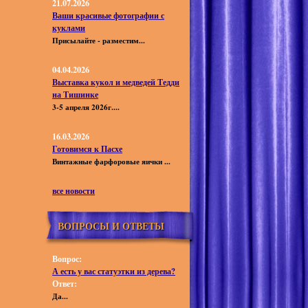
21.07.2026
Ваши красивые фотографии с
куклами
Присылайте - разместим...
04.04.2026
Выставка кукол и медведей Тедди
на Тишинке
3-5 апреля 2026г....
16.03.2026
Готовимся к Пасхе
Винтажные фарфоровые яички ...
все новости
ВОПРОСЫ И ОТВЕТЫ
Вопрос:
А есть у вас статуэтки из дерева?
Ответ:
Да...