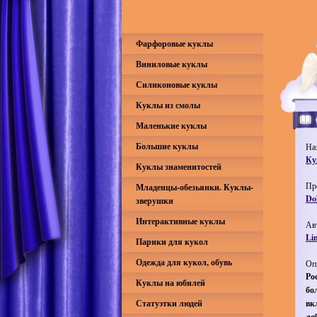
Фарфоровые куклы
Виниловые куклы
Силиконовые куклы
Куклы из смолы
Маленькие куклы
Большие куклы
На
Ку
Куклы знаменитостей
Пр
Младенцы-обезьянки. Куклы-
Do
зверушки
Интерактивные куклы
Ав
Li
Парики для кукол
Одежда для кукол, обувь
Оп
Ро
Куклы на юбилей
бо
Статуэтки людей
вк
ле