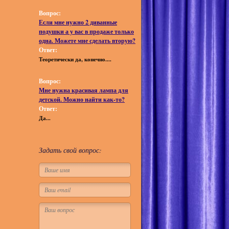
Вопрос:
Если мне нужно 2 диванные
подушки а у вас в продаже только
одна. Можете мне сделать вторую?
Ответ:
Теоретически да, конечно....
Вопрос:
Мне нужна красивая лампа для
детской. Можно найти как-то?
Ответ:
Да...
Задать свой вопрос: