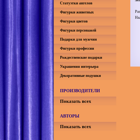
Статуэтки ангелов
Ра
Фигурки животных
На
Фигурки цветов
Фигурки персонажей
Подарки для мужчин
Фигурки профессии
Рождественские подарки
Украшения интерьера
Декоративные подушки
ПРОИЗВОДИТЕЛИ
Показать всех
АВТОРЫ
Показать всех