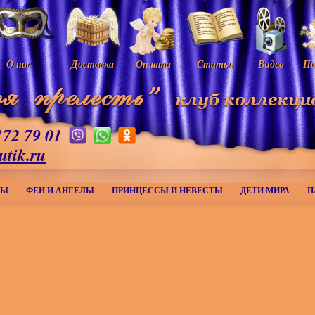
О нас
Доставка
Оплата
Статьи
Видео
Па
172 79 01
utik.ru
МЫ
ФЕИ И АНГЕЛЫ
ПРИНЦЕССЫ И НЕВЕСТЫ
ДЕТИ МИРА
П