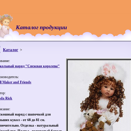
Каталог продукции
Каталог
звание:
кольный наряд "Снежная королева"
оизводитель:
ll Maker and Friends
тор:
nda Rick
исание:
скошный наряд с шапочкой для
льших кукол - от 68 до 81 см.
лючительно. Отделка - натуральный
бяжий пух. Платье - велюровый бархат.