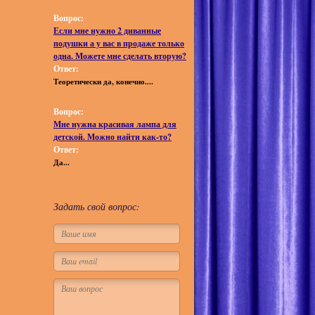
Вопрос:
Если мне нужно 2 диванные
подушки а у вас в продаже только
одна. Можете мне сделать вторую?
Ответ:
Теоретически да, конечно....
Вопрос:
Мне нужна красивая лампа для
детской. Можно найти как-то?
Ответ:
Да...
Задать свой вопрос: