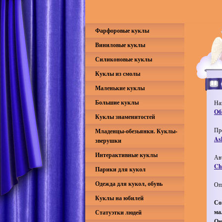
Фарфоровые куклы
Виниловые куклы
Силиконовые куклы
Куклы из смолы
Маленькие куклы
Большие куклы
На
Об
Куклы знаменитостей
Пр
Младенцы-обезьянки. Куклы-
As
зверушки
Интерактивные куклы
Ав
Che
Парики для кукол
Одежда для кукол, обувь
Оп
Куклы на юбилей
Со
ма
Статуэтки людей
Он