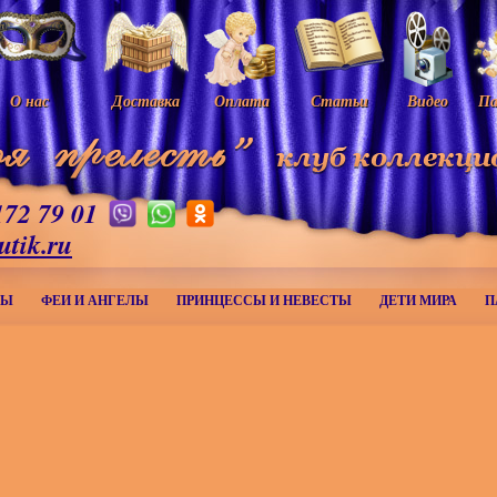
О нас
Доставка
Оплата
Статьи
Видео
Па
172 79 01
utik.ru
МЫ
ФЕИ И АНГЕЛЫ
ПРИНЦЕССЫ И НЕВЕСТЫ
ДЕТИ МИРА
П