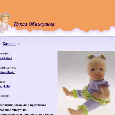
Кукла Обижулька
Каталог
звание:
ижулька
оизводитель:
hton-Drake
тор:
ryl Hill
исание:
вершенно забавная и пухленькая
лышка Обижулька.
а представительница серии из 6 кукол