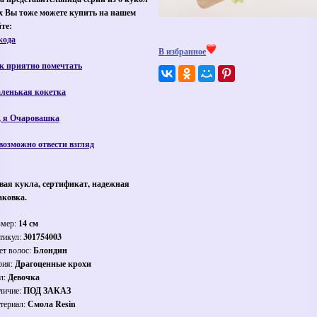
их Вы тоже можете купить на нашем
йте:
ода
В избранное
к приятно помечтать
ленькая кокетка
, я Очаровашка
возможно отвести взгляд
вая кукла, сертификат, надежная
аковка.
змер:
14 см
тикул:
301754003
ет волос:
Блондин
рия:
Драгоценные крохи
л:
Девочка
личие:
ПОД ЗАКАЗ
териал:
Смола Resin