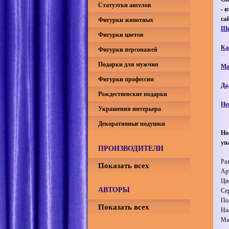
Статуэтки ангелов
- 
са
Фигурки животных
Шк
Фигурки цветов
Ка
Фигурки персонажей
Подарки для мужчин
Ма
Фигурки профессии
Да
Рождественские подарки
Не
Украшения интерьера
Декоративные подушки
Но
уп
ПРОИЗВОДИТЕЛИ
Ра
Показать всех
Ар
Цв
АВТОРЫ
Се
По
Показать всех
На
Ма