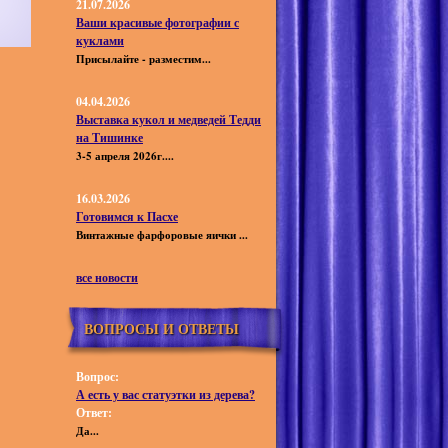
21.07.2026
Ваши красивые фотографии с
куклами
Присылайте - разместим...
04.04.2026
Выставка кукол и медведей Тедди
на Тишинке
3-5 апреля 2026г....
16.03.2026
Готовимся к Пасхе
Винтажные фарфоровые яички ...
все новости
ВОПРОСЫ И ОТВЕТЫ
Вопрос:
А есть у вас статуэтки из дерева?
Ответ:
Да...