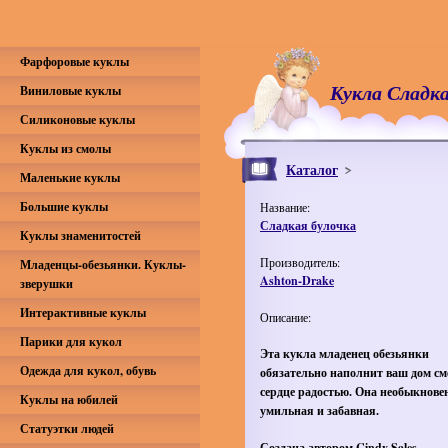
Фарфоровые куклы
Кукла Сладка
Виниловые куклы
Силиконовые куклы
Куклы из смолы
Каталог
Маленькие куклы
Большие куклы
Название:
Сладкая булочка
Куклы знаменитостей
Производитель:
Младенцы-обезьянки. Куклы-
Ashton-Drake
зверушки
Интерактивные куклы
Описание:
Парики для кукол
Эта кукла младенец обезьянки
Одежда для кукол, обувь
обязательно наполнит ваш дом см
сердце радостью. Она необыкнове
Куклы на юбилей
умильная и забавная.
Статуэтки людей
Создана автором Cindy Sales.