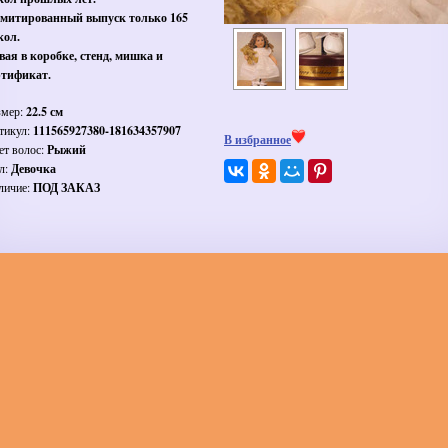
митированный выпуск только 165
кол.
вая в коробке, стенд, мишка и
ртификат.
змер:
22.5 см
тикул:
111565927380-181634357907
В избранное
ет волос:
Рыжий
л:
Девочка
личие:
ПОД ЗАКАЗ