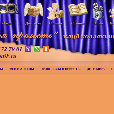
О нас
Доставка
Оплата
Статьи
Видео
Па
172 79 01
utik.ru
МЫ
ФЕИ И АНГЕЛЫ
ПРИНЦЕССЫ И НЕВЕСТЫ
ДЕТИ МИРА
П