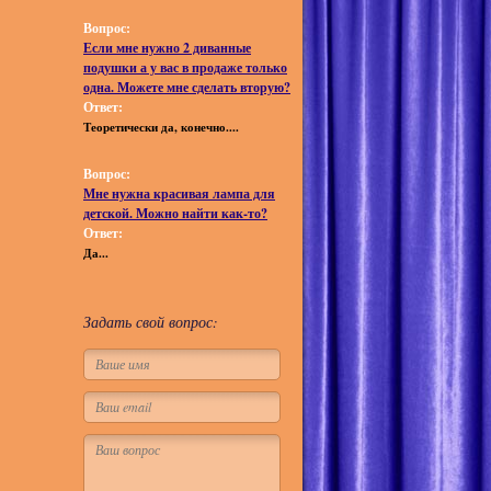
Вопрос:
Если мне нужно 2 диванные
подушки а у вас в продаже только
одна. Можете мне сделать вторую?
Ответ:
Теоретически да, конечно....
Вопрос:
Мне нужна красивая лампа для
детской. Можно найти как-то?
Ответ:
Да...
Задать свой вопрос: