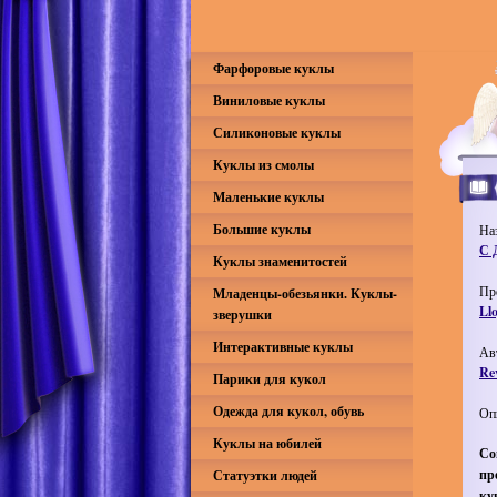
Фарфоровые куклы
Виниловые куклы
Силиконовые куклы
Куклы из смолы
Маленькие куклы
Большие куклы
На
С 
Куклы знаменитостей
Пр
Младенцы-обезьянки. Куклы-
Ll
зверушки
Интерактивные куклы
Ав
Re
Парики для кукол
Одежда для кукол, обувь
Оп
Куклы на юбилей
Со
пр
Статуэтки людей
ку