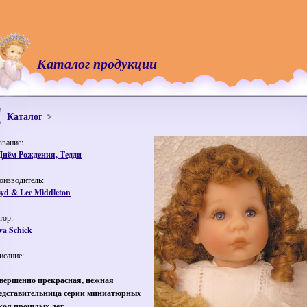
Каталог продукции
Каталог
звание:
Днём Рождения, Тедди
оизводитель:
oyd & Lee Middleton
тор:
va Schick
исание:
вершенно прекрасная, нежная
едставительница серии миниатюрных
кол прошлых лет.