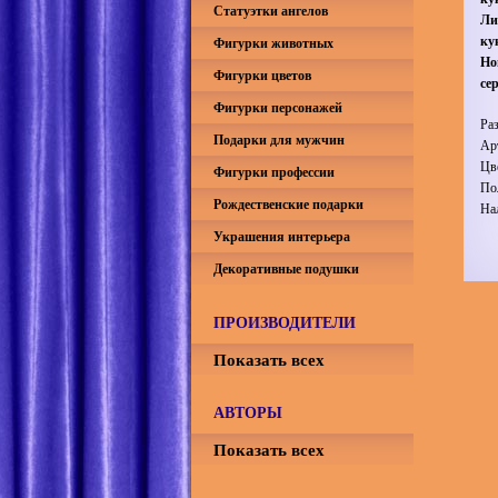
Статуэтки ангелов
Ли
ку
Фигурки животных
Но
Фигурки цветов
се
Фигурки персонажей
Ра
Подарки для мужчин
Ар
Цв
Фигурки профессии
По
Рождественские подарки
На
Украшения интерьера
Декоративные подушки
ПРОИЗВОДИТЕЛИ
Показать всех
АВТОРЫ
Показать всех