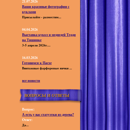
21.07.2026
Ваши красивые фотографии с
куклами
Присылайте - разместим...
04.04.2026
Выставка кукол и медведей Тедди
на Тишинке
3-5 апреля 2026г....
16.03.2026
Готовимся к Пасхе
Винтажные фарфоровые яички ...
все новости
ВОПРОСЫ И ОТВЕТЫ
Вопрос:
А есть у вас статуэтки из дерева?
Ответ:
Да...