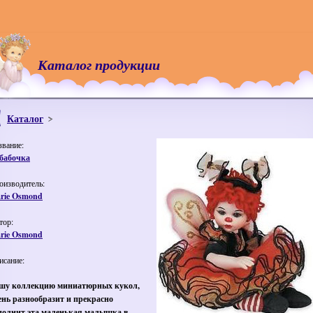
Каталог продукции
Каталог
звание:
 бабочка
оизводитель:
rie Osmond
тор:
rie Osmond
исание:
шу коллекцию миниатюрных кукол,
ень разнообразит и прекрасно
полнит эта маленькая малышка в