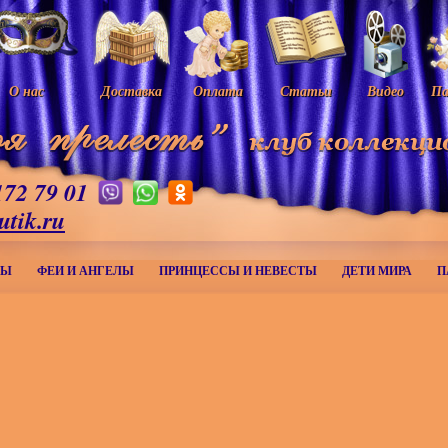
О нас
Доставка
Оплата
Статьи
Видео
Па
172 79 01
utik.ru
МЫ
ФЕИ И АНГЕЛЫ
ПРИНЦЕССЫ И НЕВЕСТЫ
ДЕТИ МИРА
П