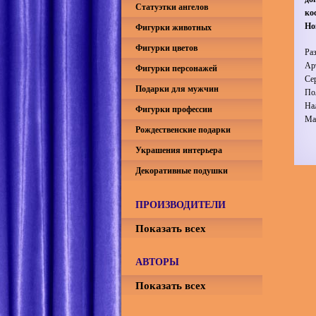
Статуэтки ангелов
ко
Но
Фигурки животных
Фигурки цветов
Ра
Ар
Фигурки персонажей
Се
Подарки для мужчин
По
На
Фигурки профессии
Ма
Рождественские подарки
Украшения интерьера
Декоративные подушки
ПРОИЗВОДИТЕЛИ
Показать всех
АВТОРЫ
Показать всех