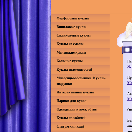
Фарфоровые куклы
Виниловые куклы
Силиконовые куклы
Куклы из смолы
Маленькие куклы
Большие куклы
На
Я,
Куклы знаменитостей
Пр
Младенцы-обезьянки. Куклы-
Ma
зверушки
Интерактивные куклы
Ав
Ma
Парики для кукол
Одежда для кукол, обувь
Оп
Куклы на юбилей
Ва
оч
Статуэтки людей
до