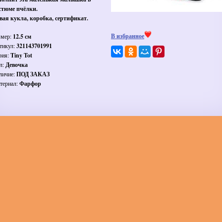
стюме пчёлки.
вая кукла, коробка, сертификат.
В избранное
змер:
12.5 см
тикул:
321143701991
рия:
Tiny Tot
л:
Девочка
личие:
ПОД ЗАКАЗ
териал:
Фарфор