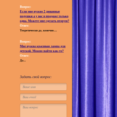
Вопрос:
Если мне нужно 2 диванные
подушки а у вас в продаже только
одна. Можете мне сделать вторую?
Ответ:
Теоретически да, конечно....
Вопрос:
Мне нужна красивая лампа для
детской. Можно найти как-то?
Ответ:
Да...
Задать свой вопрос: