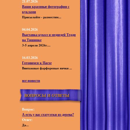
21.07.2026
Ваши красивые фотографии с
куклами
Присылайте - разместим...
04.04.2026
Выставка кукол и медведей Тедди
на Тишинке
3-5 апреля 2026г....
16.03.2026
Готовимся к Пасхе
Винтажные фарфоровые яички ...
все новости
ВОПРОСЫ И ОТВЕТЫ
Вопрос:
А есть у вас статуэтки из дерева?
Ответ:
Да...