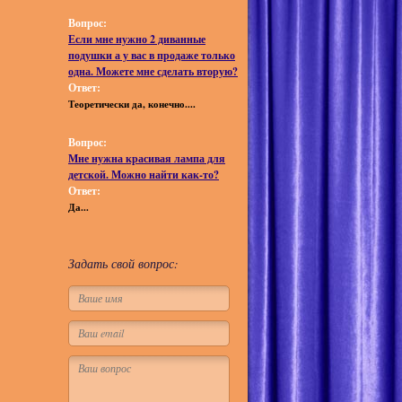
Вопрос:
Если мне нужно 2 диванные
подушки а у вас в продаже только
одна. Можете мне сделать вторую?
Ответ:
Теоретически да, конечно....
Вопрос:
Мне нужна красивая лампа для
детской. Можно найти как-то?
Ответ:
Да...
Задать свой вопрос: