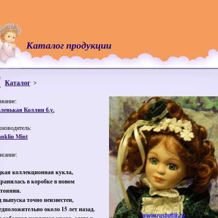
Каталог продукции
Каталог
звание:
ленькая Коллин б.у.
оизводитель:
anklin Mint
исание:
дкая коллекционная кукла,
хранилась в коробке в новом
стоянии.
д выпуска точно неизвестен,
едположительно около 15 лет назад.