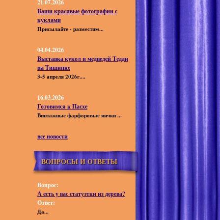
21.07.2026
Ваши красивые фотографии с
куклами
Присылайте - разместим...
04.04.2026
Выставка кукол и медведей Тедди
на Тишинке
3-5 апреля 2026г....
16.03.2026
Готовимся к Пасхе
Винтажные фарфоровые яички ...
все новости
ВОПРОСЫ И ОТВЕТЫ
Вопрос:
А есть у вас статуэтки из дерева?
Ответ:
Да...