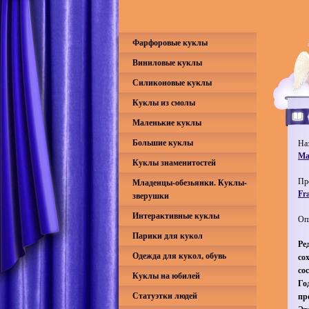
Фарфоровые куклы
Виниловые куклы
Силиконовые куклы
Куклы из смолы
Маленькие куклы
Большие куклы
На
Ма
Куклы знаменитостей
Пр
Младенцы-обезьянки. Куклы-
Fr
зверушки
Интерактивные куклы
Оп
Парики для кукол
Ре
Одежда для кукол, обувь
со
со
Куклы на юбилей
Го
Статуэтки людей
пр