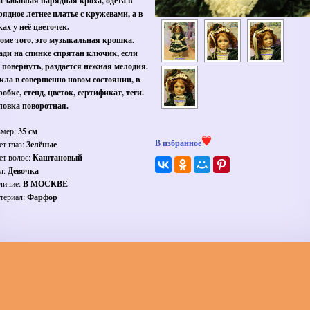
а забавная нарядная кроха, одета в
рядное летнее платье с кружевами, а в
ках у неё цветочек.
оме того, это музыкальная крошка.
ади на спинке спрятан ключик, если
о повернуть, раздается нежная мелодия.
кла в совершенно новом состоянии, в
робке, стенд, цветок, сертификат, теги.
ловка поворотная.
змер:
35 см
В избранное
ет глаз:
Зелёные
ет волос:
Каштановый
л:
Девочка
личие:
В МОСКВЕ
териал:
Фарфор