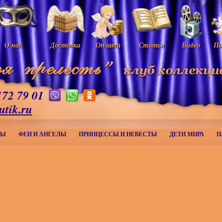
О нас
Доставка
Оплата
Статьи
Видео
Па
172 79 01
utik.ru
МЫ
ФЕИ И АНГЕЛЫ
ПРИНЦЕССЫ И НЕВЕСТЫ
ДЕТИ МИРА
П