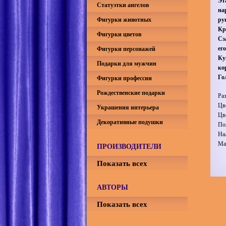
Эт
Статуэтки ангелов
на
Фигурки животных
ру
Кр
Фигурки цветов
Сз
ег
Фигурки персонажей
Ку
Подарки для мужчин
ко
Го
Фигурки профессии
Рождественские подарки
Ра
Цв
Украшения интерьера
Цв
Декоративные подушки
По
На
Ма
ПРОИЗВОДИТЕЛИ
Показать всех
АВТОРЫ
Показать всех