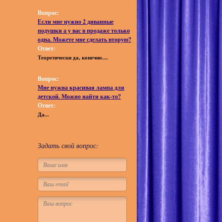
Вопрос:
Если мне нужно 2 диванные
подушки а у вас в продаже только
одна. Можете мне сделать вторую?
Ответ:
Теоретически да, конечно....
Вопрос:
Мне нужна красивая лампа для
детской. Можно найти как-то?
Ответ:
Да...
Задать свой вопрос: