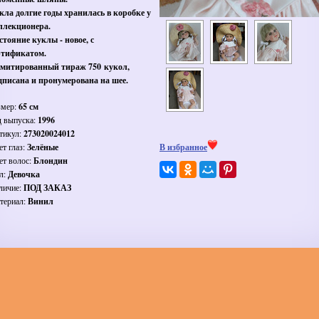
кла долгие годы хранилась в коробке у
ллекционера.
стояние куклы - новое, с
ртификатом.
митированный тираж 750 кукол,
дписана и пронумерована на шее.
змер:
65 см
д выпуска:
1996
тикул:
273020024012
ет глаз:
Зелёные
В избранное
ет волос:
Блондин
л:
Девочка
личие:
ПОД ЗАКАЗ
териал:
Винил