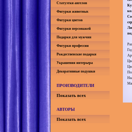
Статуэтки ангелов
Ку
ко
Фигурки животных
Со
Фигурки цветов
се
Ли
Фигурки персонажей
по
Подарки для мужчин
Ра
Фигурки профессии
Го
Рождественские подарки
Ар
Цв
Украшения интерьера
Цв
Декоративные подушки
По
На
Ма
ПРОИЗВОДИТЕЛИ
Показать всех
АВТОРЫ
Показать всех