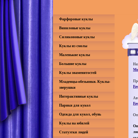
Фарфоровые куклы
Виниловые куклы
Силиконовые куклы
Куклы из смолы
Маленькие куклы
Большие куклы
На
Мо
Куклы знаменитостей
Пр
Младенцы-обезьянки. Куклы-
Fa
зверушки
Интерактивные куклы
Ав
Fa
Парики для кукол
Одежда для кукол, обувь
Оп
Куклы на юбилей
Он
лю
Статуэтки людей
со