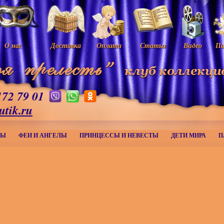
О нас
Доставка
Оплата
Статьи
Видео
Па
172 79 01
utik.ru
МЫ
ФЕИ И АНГЕЛЫ
ПРИНЦЕССЫ И НЕВЕСТЫ
ДЕТИ МИРА
П