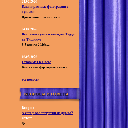
21.07.2026
Ваши красивые фотографии с
куклами
Присылайте - разместим...
04.04.2026
Выставка кукол и медведей Тедди
на Тишинке
3-5 апреля 2026г....
16.03.2026
Готовимся к Пасхе
Винтажные фарфоровые яички ...
все новости
ВОПРОСЫ И ОТВЕТЫ
Вопрос:
А есть у вас статуэтки из дерева?
Ответ:
Да...