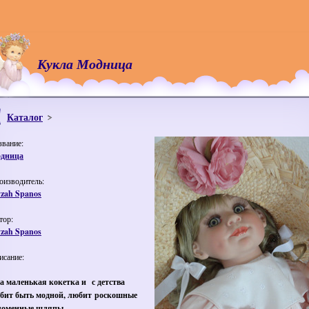
Кукла Модница
Каталог
звание:
дница
оизводитель:
yzah Spanos
тор:
yzah Spanos
исание:
а маленькая кокетка и с детства
бит быть модной, любит роскошные
ломенные шляпы.