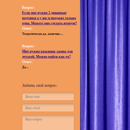
Вопрос:
Если мне нужно 2 диванные
подушки а у вас в продаже только
одна. Можете мне сделать вторую?
Ответ:
Теоретически да, конечно....
Вопрос:
Мне нужна красивая лампа для
детской. Можно найти как-то?
Ответ:
Да...
Задать свой вопрос: