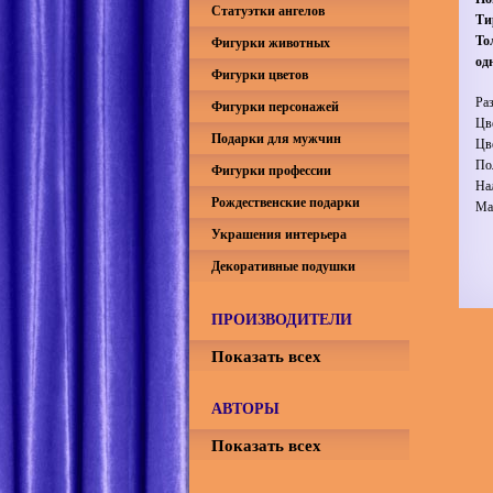
Статуэтки ангелов
Ти
То
Фигурки животных
од
Фигурки цветов
Ра
Фигурки персонажей
Цв
Подарки для мужчин
Цв
По
Фигурки профессии
На
Рождественские подарки
Ма
Украшения интерьера
Декоративные подушки
ПРОИЗВОДИТЕЛИ
Показать всех
АВТОРЫ
Показать всех