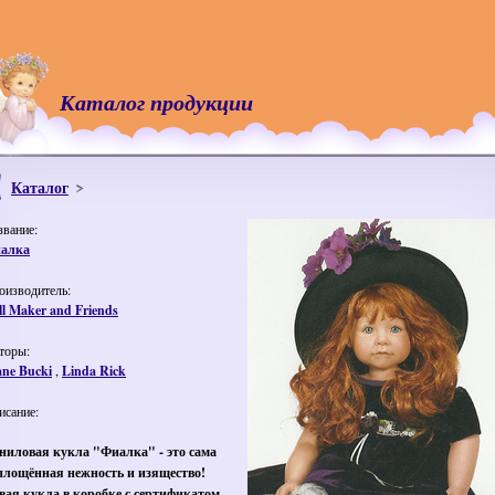
Каталог продукции
Каталог
звание:
алка
оизводитель:
ll Maker and Friends
торы:
ane Bucki
,
Linda Rick
исание:
ниловая кукла "Фиалка" - это сама
площённая нежность и изящество!
вая кукла в коробке с сертификатом.