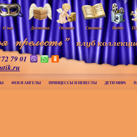
О нас
Доставка
Оплата
Статьи
Видео
Па
172 79 01
utik.ru
МЫ
ФЕИ И АНГЕЛЫ
ПРИНЦЕССЫ И НЕВЕСТЫ
ДЕТИ МИРА
П