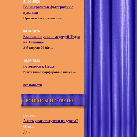
21.07.2026
Ваши красивые фотографии с
куклами
Присылайте - разместим...
04.04.2026
Выставка кукол и медведей Тедди
на Тишинке
3-5 апреля 2026г....
16.03.2026
Готовимся к Пасхе
Винтажные фарфоровые яички ...
все новости
ВОПРОСЫ И ОТВЕТЫ
Вопрос:
А есть у вас статуэтки из дерева?
Ответ:
Да...