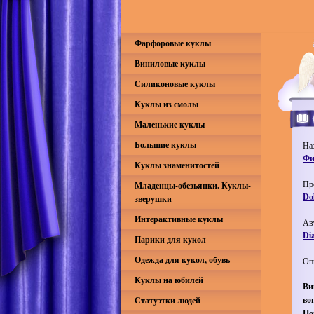
Фарфоровые куклы
Виниловые куклы
Силиконовые куклы
Куклы из смолы
Маленькие куклы
Большие куклы
На
Фи
Куклы знаменитостей
Пр
Младенцы-обезьянки. Куклы-
Do
зверушки
Интерактивные куклы
Ав
Di
Парики для кукол
Одежда для кукол, обувь
Оп
Куклы на юбилей
Ви
во
Статуэтки людей
Но