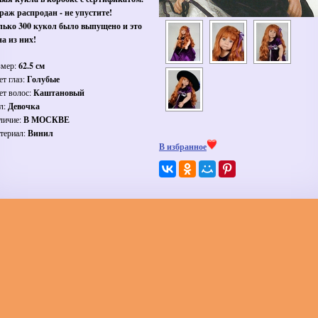
раж распродан - не упустите!
лько 300 кукол было выпущено и это
на из них!
змер:
62.5 см
ет глаз:
Голубые
ет волос:
Каштановый
л:
Девочка
личие:
В МОСКВЕ
териал:
Винил
В избранное