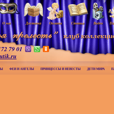
О нас
Доставка
Оплата
Статьи
Видео
Па
172 79 01
utik.ru
МЫ
ФЕИ И АНГЕЛЫ
ПРИНЦЕССЫ И НЕВЕСТЫ
ДЕТИ МИРА
П