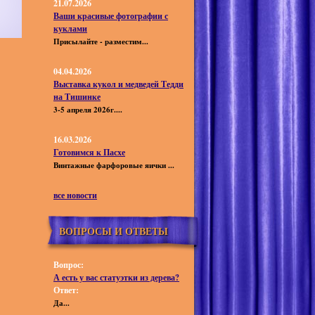
21.07.2026
Ваши красивые фотографии с
куклами
Присылайте - разместим...
04.04.2026
Выставка кукол и медведей Тедди
на Тишинке
3-5 апреля 2026г....
16.03.2026
Готовимся к Пасхе
Винтажные фарфоровые яички ...
все новости
ВОПРОСЫ И ОТВЕТЫ
Вопрос:
А есть у вас статуэтки из дерева?
Ответ:
Да...