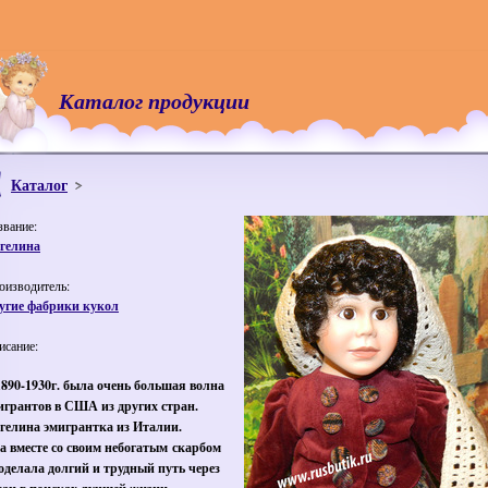
Каталог продукции
Каталог
звание:
гелина
оизводитель:
угие фабрики кукол
исание:
1890-1930г. была очень большая волна
игрантов в США из других стран.
гелина эмигрантка из Италии.
а вместе со своим небогатым скарбом
оделала долгий и трудный путь через