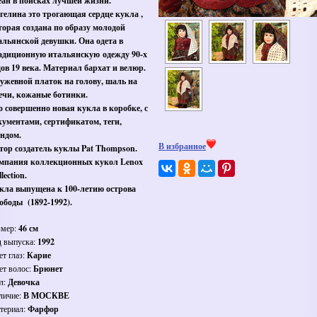
еан в поисках лучшей жизни.
гелина это трогающая сердце кукла ,
торая создана по образу молодой
альянской девушки. Она одета в
адиционную итальянскую одежду 90-х
дов 19 века. Материал бархат и велюр.
ужевной платок на голову, шаль на
ечи, кожаные ботинки.
о совершенно новая кукла в коробке, с
кументами, сертификатом, теги,
ендом.
В избранное
тор создатель куклы Pat Thompson.
мпания коллекционных кукол Lenox
lection.
кла выпущена к 100-летию острова
ободы (1892-1992).
змер:
46 см
д выпуска:
1992
ет глаз:
Карие
ет волос:
Брюнет
л:
Девочка
личие:
В МОСКВЕ
териал:
Фарфор