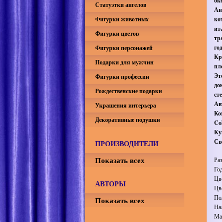
ок
Статуэтки ангелов
Ан
Фигурки животных
ко
ит
Фигурки цветов
тр
го
Фигурки персонажей
Кр
Подарки для мужчин
пл
Эт
Фигурки профессии
до
Рождественские подарки
ст
Ав
Украшения интерьера
Ко
Декоративные подушки
Col
Ку
Св
ПРОИЗВОДИТЕЛИ
Показать всех
Ра
Го
Цв
АВТОРЫ
Цв
По
Показать всех
На
Ма