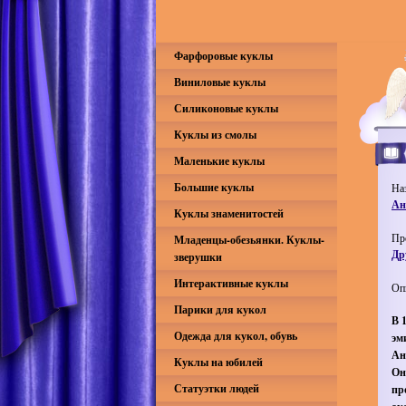
Фарфоровые куклы
Виниловые куклы
Силиконовые куклы
Куклы из смолы
Маленькие куклы
Большие куклы
На
Ан
Куклы знаменитостей
Пр
Младенцы-обезьянки. Куклы-
Др
зверушки
Интерактивные куклы
Оп
Парики для кукол
В 
Одежда для кукол, обувь
эм
Ан
Куклы на юбилей
Он
Статуэтки людей
пр