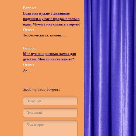
Вопрос:
Если мне нужно 2 диванные
подушки а у вас в продаже только
одна. Можете мне сделать вторую?
Ответ:
Теоретически да, конечно....
Вопрос:
Мне нужна красивая лампа для
детской. Можно найти как-то?
Ответ:
Да...
Задать свой вопрос: