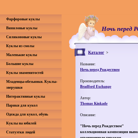
Фарфоровые куклы
Ночь перед 
Виниловые куклы
Силиконовые куклы
Куклы из смолы
Каталог
Маленькие куклы
Большие куклы
Название:
Ночь перед Рождеством
Куклы знаменитостей
Производитель:
Младенцы-обезьянки. Куклы-
Bradford Exchange
зверушки
Интерактивные куклы
Автор:
Thomas Kinkade
Парики для кукол
Одежда для кукол, обувь
Описание:
Куклы на юбилей
"Ночь перед Рождеством"
коллекционная композиция выпо
Статуэтки людей
ограниченным тиражом.