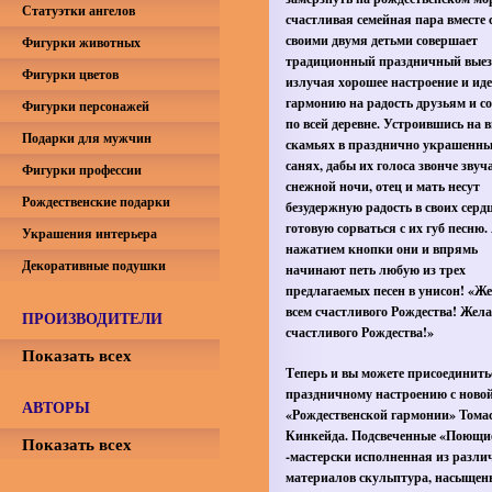
Статуэтки ангелов
счастливая семейная пара вместе 
своими двумя детьми совершает
Фигурки животных
традиционный праздничный выез
Фигурки цветов
излучая хорошее настроение и ид
гармонию на радость друзьям и с
Фигурки персонажей
по всей деревне. Устроившись на 
Подарки для мужчин
скамьях в празднично украшенн
санях, дабы их голоса звонче звуч
Фигурки профессии
снежной ночи, отец и мать несут
Рождественские подарки
безудержную радость в своих серд
готовую сорваться с их губ песню. 
Украшения интерьера
нажатием кнопки они и впрямь
Декоративные подушки
начинают петь любую из трех
предлагаемых песен в унисон! «Ж
всем счастливого Рождества! Жела
ПРОИЗВОДИТЕЛИ
счастливого Рождества!»
Показать всех
Теперь и вы можете присоединить
праздничному настроению с новой
АВТОРЫ
«Рождественской гармонии» Тома
Кинкейда. Подсвеченные «Поющи
Показать всех
-мастерски исполненная из разл
материалов скульптура, насыщен