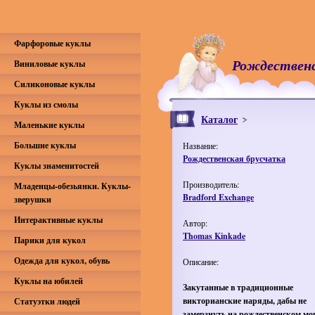
Фарфоровые куклы
Рождественс
Виниловые куклы
Силиконовые куклы
Куклы из смолы
Каталог
Маленькие куклы
Большие куклы
Название:
Рождественская брусчатка
Куклы знаменитостей
Производитель:
Младенцы-обезьянки. Куклы-
Bradford Exchange
зверушки
Интерактивные куклы
Автор:
Thomas Kinkade
Парики для кукол
Одежда для кукол, обувь
Описание:
Куклы на юбилей
Закутанные в традиционные
викторианские наряды, дабы не
Статуэтки людей
замерзнуть на рождественском мо