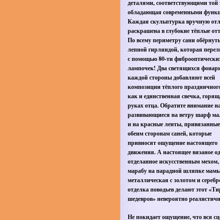
деталями, соответствующими той э
обладающая современными функ
Каждая скульптурка вручную отл
раскрашена в глубокие тёплые от
По всему периметру сани обёрнут
лепной гирляндой, которая перел
с помощью 80-ти фиброоптически
лампочек! Два светящихся фонари
каждой стороны добавляют всей
композиции тёплого праздничного
как и единственная свечка, горящ
руках отца. Обратите внимание н
развивающиеся на ветру шарф ма
и на красные ленты, привязанные
обеим сторонам саней, которые
привносят ощущение настоящего
движения. А настоящее вязаное од
отделанное искусственным мехом,
марабу на парадной шляпке мамы
металлическая с золотом и сереб
отделка поводьев делают этот «Т
шедевров» невероятно реалистич
Не покидает ощущение, что вся с