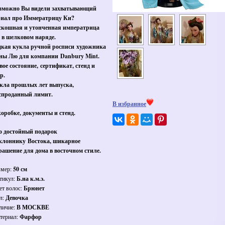
зможно Вы видели захватывающий
риал про Иммератрицу Ки?
скошная и утонченная императрица
 в шелковом наряде.
дкая кукла ручной росписи художника
ны Лю для компании Danbury Mint.
вое состояние, сертификат, стенд и
ер.
кла прошлых лет выпуска,
спроданный лимит.
В избранное
коробке, документы и стенд.
о достойный подарок
клоннику Востока, шикарное
рашение для дома в восточном стиле.
змер:
50 см
тикул:
Б.на к.м.э.
ет волос:
Брюнет
л:
Девочка
личие:
В МОСКВЕ
териал:
Фарфор