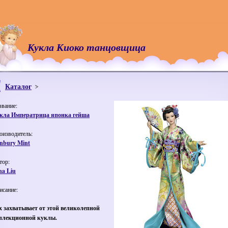
Кукла Киоко танцовщица
Каталог
звание:
кла Императрица японка гейша
оизводитель:
nbury Mint
тор:
na Liu
исание:
х захватывает от этой великолепной
ллекционной куклы.