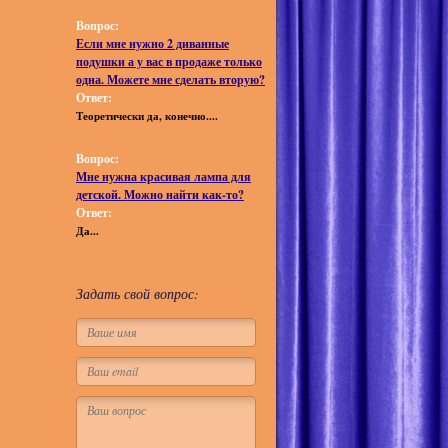
Вопрос:
Если мне нужно 2 диванные
подушки а у вас в продаже только
одна. Можете мне сделать вторую?
Ответ:
Теоретически да, конечно....
Вопрос:
Мне нужна красивая лампа для
детской. Можно найти как-то?
Ответ:
Да...
Задать свой вопрос: