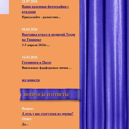
21.07.2026
Ваши красивые фотографии с
куклами
Присылайте - разместим...
04.04.2026
Выставка кукол и медведей Тедди
на Тишинке
3-5 апреля 2026г....
16.03.2026
Готовимся к Пасхе
Винтажные фарфоровые яички ...
все новости
ВОПРОСЫ И ОТВЕТЫ
Вопрос:
А есть у вас статуэтки из дерева?
Ответ:
Да...