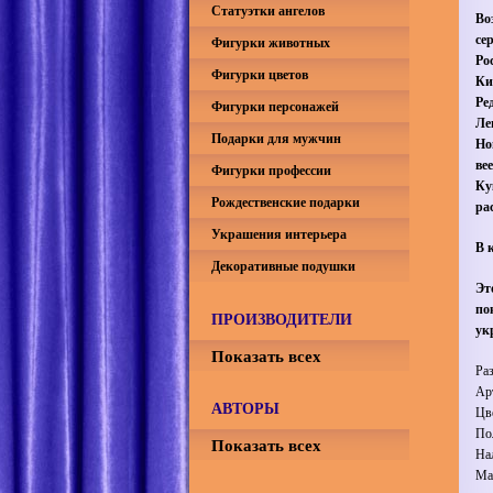
Статуэтки ангелов
Во
се
Фигурки животных
Ро
Фигурки цветов
Ки
Ре
Фигурки персонажей
Ле
Подарки для мужчин
Но
ве
Фигурки профессии
Ку
Рождественские подарки
ра
Украшения интерьера
В 
Декоративные подушки
Эт
по
ПРОИЗВОДИТЕЛИ
ук
Показать всех
Ра
Ар
АВТОРЫ
Цв
По
Показать всех
На
Ма