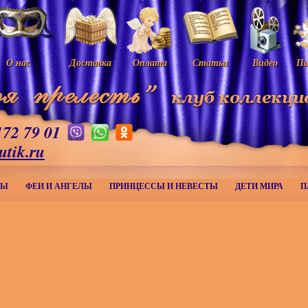
О нас
Доставка
Оплата
Статьи
Видео
Па
172 79 01
utik.ru
МЫ
ФЕИ И АНГЕЛЫ
ПРИНЦЕССЫ И НЕВЕСТЫ
ДЕТИ МИРА
П