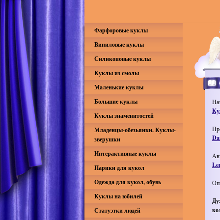
Фарфоровые куклы
Виниловые куклы
Силиконовые куклы
Куклы из смолы
Маленькие куклы
Большие куклы
На
Ку
Куклы знаменитостей
Пр
Младенцы-обезьянки. Куклы-
Da
зверушки
Интерактивные куклы
Ав
Le
Парики для кукол
Одежда для кукол, обувь
Оп
Куклы на юбилей
Ду
ко
Статуэтки людей