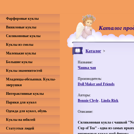
Фарфоровые куклы
Каталог про
Виниловые куклы
Силиконовые куклы
Куклы из смолы
Каталог
Маленькие куклы
Большие куклы
Название:
Чашка чая
Куклы знаменитостей
Производитель:
Младенцы-обезьянки. Куклы-
Doll Maker and Friends
зверушки
Интерактивные куклы
Авторы:
Bonnie Chyle
,
Linda Rick
Парики для кукол
Одежда для кукол, обувь
Описание:
Куклы на юбилей
Cиликоновая кукла с чашкой "N
Cup of Tea" - одна из самых ярки
Статуэтки людей
интересных кукол этой фирмы.