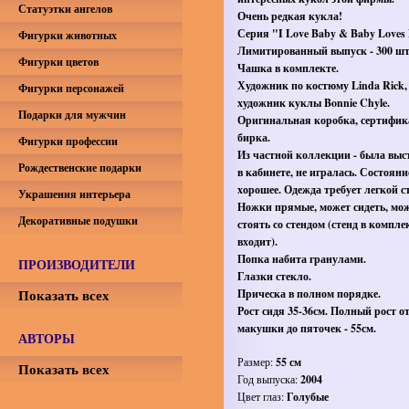
Статуэтки ангелов
Очень редкая кукла!
Серия "I Love Baby & Baby Loves
Фигурки животных
Лимитированный выпуск - 300 ш
Фигурки цветов
Чашка в комплекте.
Художник по костюму Linda Rick,
Фигурки персонажей
художник куклы Bonnie Chyle.
Подарки для мужчин
Оригинальная коробка, сертифик
бирка.
Фигурки профессии
Из частной коллекции - была выс
Рождественские подарки
в кабинете, не игралась. Состояни
хорошее. Одежда требует легкой с
Украшения интерьера
Ножки прямые, может сидеть, мо
Декоративные подушки
стоять со стендом (стенд в компле
входит).
Попка набита гранулами.
ПРОИЗВОДИТЕЛИ
Глазки стекло.
Показать всех
Прическа в полном порядке.
Рост сидя 35-36см. Полный рост о
макушки до пяточек - 55см.
АВТОРЫ
Размер:
55 см
Показать всех
Год выпуска:
2004
Цвет глаз:
Голубые