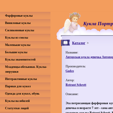
Фарфоровые куклы
Кукла Портр
Виниловые куклы
Силиконовые куклы
Куклы из смолы
Каталог
Маленькие куклы
Большие куклы
Название:
Авторская кукла девочка Автопо
Куклы знаменитостей
Производитель:
Младенцы-обезьянки. Куклы-
Gadco
зверушки
Интерактивные куклы
Автор:
Rotraut Schrott
Парики для кукол
Одежда для кукол, обувь
Описание:
Куклы на юбилей
Эта потрясающая фарфоровая кук
девочка в возрасте 7 лет - сама авт
Статуэтки людей
создатель куклы Rotraut Schrott.