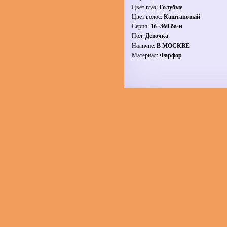
Цвет глаз:
Голубые
Цвет волос:
Каштановый
Серия:
16 -360 ба-н
Пол:
Девочка
Наличие:
В МОСКВЕ
Материал:
Фарфор