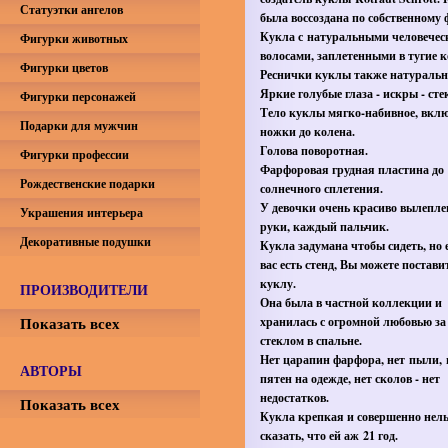
Статуэтки ангелов
была воссоздана по собственному 
Кукла с натуральными человече
Фигурки животных
волосами, заплетенными в тугие к
Фигурки цветов
Реснички куклы также натуральн
Яркие голубые глаза - искры - сте
Фигурки персонажей
Тело куклы мягко-набивное, вкл
Подарки для мужчин
ножки до колена.
Голова поворотная.
Фигурки профессии
Фарфоровая грудная пластина до
Рождественские подарки
солнечного сплетения.
У девочки очень красиво вылепл
Украшения интерьера
руки, каждый пальчик.
Декоративные подушки
Кукла задумана чтобы сидеть, но 
вас есть стенд, Вы можете постави
куклу.
ПРОИЗВОДИТЕЛИ
Она была в частной коллекции и
Показать всех
хранилась с огромной любовью за
стеклом в спальне.
Нет царапин фарфора, нет пыли, 
АВТОРЫ
пятен на одежде, нет сколов - нет
недостатков.
Показать всех
Кукла крепкая и совершенно нел
сказать, что ей аж 21 год.