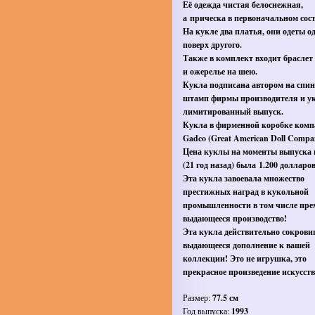
Её одежда чистая белоснежная,
а прическа в первоначальном сос
На кукле два платья, они одеты о
поверх другого.
Также в комплект входит браслет
и ожерелье на шею.
Кукла подписана автором на спин
штамп фирмы производителя и у
лимитированный выпуск.
Кукла в фирменной коробке ком
Gadco (Great American Doll Compa
Цена куклы на моменты выпуска
(21 год назад) была 1.200 долларов
Эта кукла завоевала множество
престижных наград в кукольной
промышленности в том числе пре
выдающееся производство!
Эта кукла действительно сокрови
выдающееся дополнение к вашей
коллекции! Это не игрушка, это
прекрасное произведение искусств
Размер:
77.5 см
Год выпуска:
1993