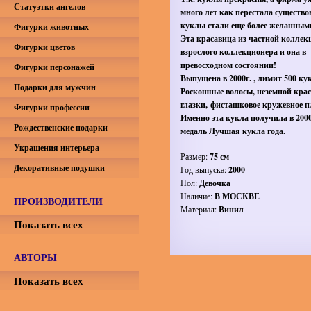
Статуэтки ангелов
много лет как перестала существов
куклы стали еще более желанным
Фигурки животных
Эта красавица из частной коллек
Фигурки цветов
взрослого коллекционера и она в
превосходном состоянии!
Фигурки персонажей
Выпущена в 2000г. , лимит 500 ку
Подарки для мужчин
Роскошные волосы, неземной кра
глазки, фисташковое кружевное п
Фигурки профессии
Именно эта кукла получила в 2000
Рождественские подарки
медаль Лучшая кукла года.
Украшения интерьера
Размер:
75 см
Декоративные подушки
Год выпуска:
2000
Пол:
Девочка
Наличие:
В МОСКВЕ
ПРОИЗВОДИТЕЛИ
Материал:
Винил
Показать всех
АВТОРЫ
Показать всех