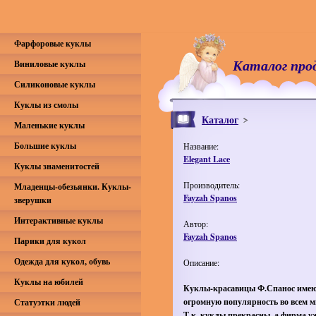
Фарфоровые куклы
Каталог про
Виниловые куклы
Силиконовые куклы
Куклы из смолы
Каталог
Маленькие куклы
Большие куклы
Название:
Elegant Lace
Куклы знаменитостей
Производитель:
Младенцы-обезьянки. Куклы-
Fayzah Spanos
зверушки
Интерактивные куклы
Автор:
Fayzah Spanos
Парики для кукол
Одежда для кукол, обувь
Описание:
Куклы на юбилей
Куклы-красавицы Ф.Спанос име
огромную популярность во всем 
Статуэтки людей
Т.к. куклы прекрасны, а фирма у