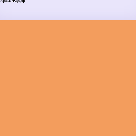
териал:
Фарфор