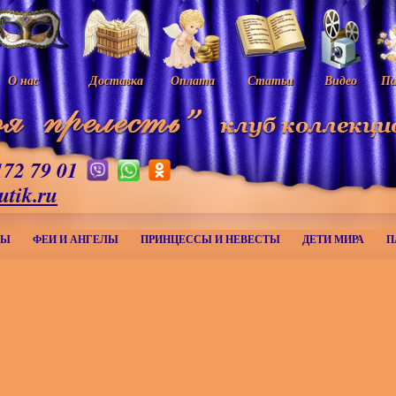
О нас
Доставка
Оплата
Статьи
Видео
Па
172 79 01
utik.ru
МЫ
ФЕИ И АНГЕЛЫ
ПРИНЦЕССЫ И НЕВЕСТЫ
ДЕТИ МИРА
П