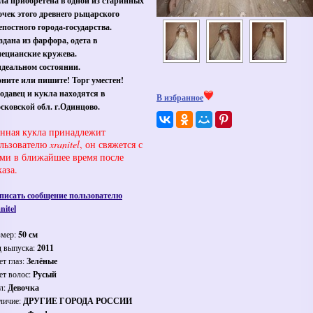
ла приобретена в одной из старинных
очек этого древнего рыцарского
епостного города-государства.
здана из фарфора, одета в
нецианские кружева.
идеальном состоянии.
оните или пишите! Торг уместен!
одавец и кукла находятся в
В избранное
сковской обл. г.Одинцово.
нная кукла принадлежит
льзователю
xranitel
, он свяжется с
ми в ближайшее время после
каза.
писать сообщение пользователю
nitel
змер:
50 см
д выпуска:
2011
ет глаз:
Зелёные
ет волос:
Русый
л:
Девочка
личие:
ДРУГИЕ ГОРОДА РОССИИ