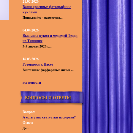
21.07.2026
Ваши красивые фотографии с
куклами
Присылайте - разместим...
04.04.2026
Выставка кукол и медведей Тедди
на Тишинке
3-5 апреля 2026г....
16.03.2026
Готовимся к Пасхе
Винтажные фарфоровые яички ...
все новости
ВОПРОСЫ И ОТВЕТЫ
Вопрос:
А есть у вас статуэтки из дерева?
Ответ:
Да...