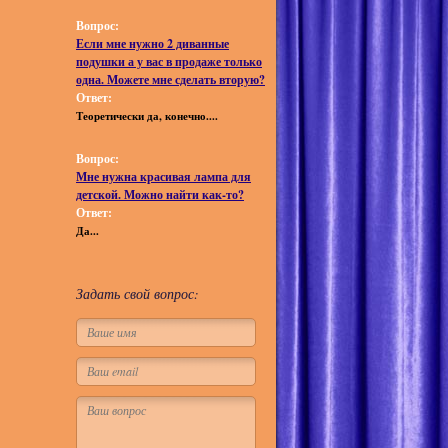
Вопрос:
Если мне нужно 2 диванные
подушки а у вас в продаже только
одна. Можете мне сделать вторую?
Ответ:
Теоретически да, конечно....
Вопрос:
Мне нужна красивая лампа для
детской. Можно найти как-то?
Ответ:
Да...
Задать свой вопрос: