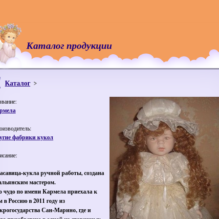
Каталог продукции
Каталог
звание:
рмела
оизводитель:
угие фабрики кукол
исание:
асавица-кукла ручной работы, создана
альянским мастером.
о чудо по имени Кармела приехала к
м в Россию в 2011 году из
крогосударства Сан-Марино, где и