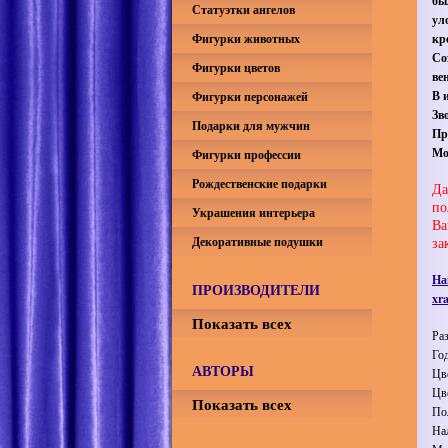
бы
Статуэтки ангелов
ул
Фигурки животных
кр
Со
Фигурки цветов
ве
В 
Фигурки персонажей
Зв
Подарки для мужчин
Пр
Мо
Фигурки профессии
Рождественские подарки
Да
по
Украшения интерьера
Ва
Декоративные подушки
за
На
ПРОИЗВОДИТЕЛИ
xra
Показать всех
Ра
Го
АВТОРЫ
Цв
Цв
Показать всех
По
На