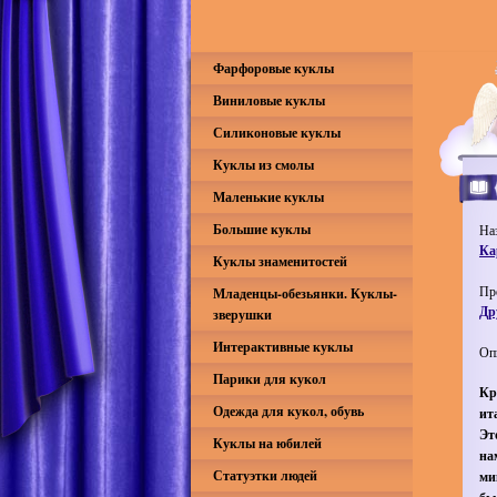
Фарфоровые куклы
Виниловые куклы
Силиконовые куклы
Куклы из смолы
Маленькие куклы
Большие куклы
На
Ка
Куклы знаменитостей
Пр
Младенцы-обезьянки. Куклы-
Др
зверушки
Интерактивные куклы
Оп
Парики для кукол
Кр
Одежда для кукол, обувь
ит
Эт
Куклы на юбилей
на
Статуэтки людей
ми