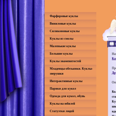
Фарфоровые куклы
Виниловые куклы
Силиконовые куклы
Куклы из смолы
Маленькие куклы
Большие куклы
На
Кa
Куклы знаменитостей
Пр
Младенцы-обезьянки. Куклы-
Др
зверушки
Интерактивные куклы
Оп
Парики для кукол
Ко
Одежда для кукол, обувь
ст
Ку
Куклы на юбилей
шк
Статуэтки людей
ид