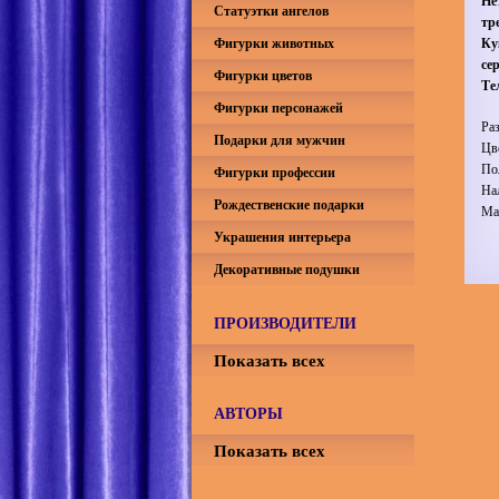
Не
Статуэтки ангелов
тр
Фигурки животных
Ку
се
Фигурки цветов
Те
Фигурки персонажей
Ра
Подарки для мужчин
Цв
По
Фигурки профессии
На
Рождественские подарки
Ма
Украшения интерьера
Декоративные подушки
ПРОИЗВОДИТЕЛИ
Показать всех
АВТОРЫ
Показать всех