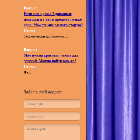
Вопрос:
Если мне нужно 2 диванные
подушки а у вас в продаже только
одна. Можете мне сделать вторую?
Ответ:
Теоретически да, конечно....
Вопрос:
Мне нужна красивая лампа для
детской. Можно найти как-то?
Ответ:
Да...
Задать свой вопрос: