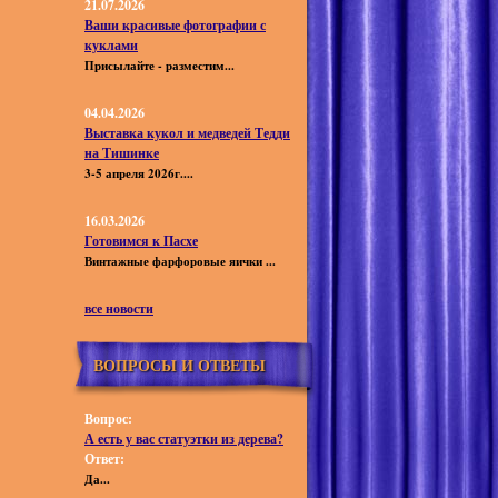
21.07.2026
Ваши красивые фотографии с
куклами
Присылайте - разместим...
04.04.2026
Выставка кукол и медведей Тедди
на Тишинке
3-5 апреля 2026г....
16.03.2026
Готовимся к Пасхе
Винтажные фарфоровые яички ...
все новости
ВОПРОСЫ И ОТВЕТЫ
Вопрос:
А есть у вас статуэтки из дерева?
Ответ:
Да...