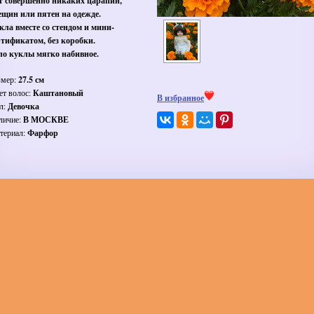
т совершенно никаких царапин,
ещин или пятен на одежде.
кла вместе со стендом и мини-
ртификатом, без коробки.
ло куклы мягко набивное.
змер:
27.5 см
ет волос:
Каштановый
В избранное
л:
Девочка
личие:
В МОСКВЕ
териал:
Фарфор