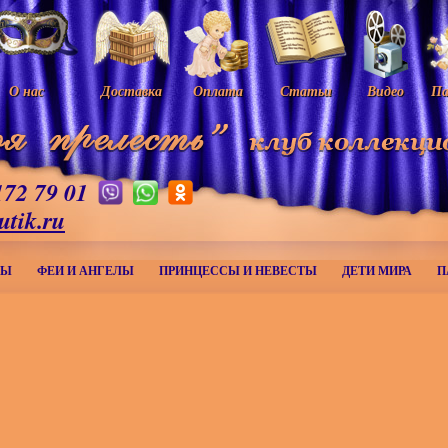
О нас
Доставка
Оплата
Статьи
Видео
Па
172 79 01
utik.ru
МЫ
ФЕИ И АНГЕЛЫ
ПРИНЦЕССЫ И НЕВЕСТЫ
ДЕТИ МИРА
П