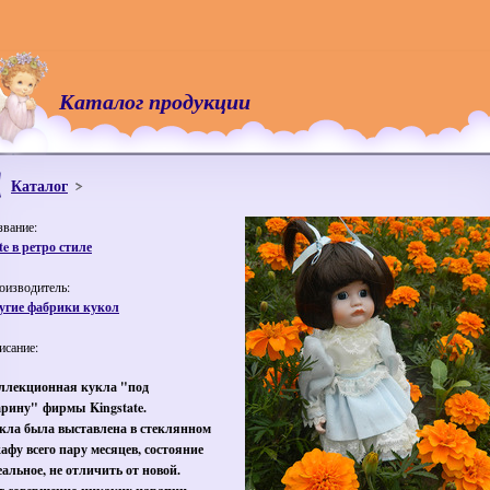
Каталог продукции
Каталог
звание:
te в ретро стиле
оизводитель:
угие фабрики кукол
исание:
ллекционная кукла "под
арину" фирмы Kingstate.
кла была выставлена в стеклянном
афу всего пару месяцев, состояние
еальное, не отличить от новой.