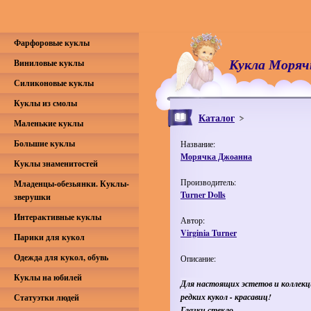
Фарфоровые куклы
Кукла Моря
Виниловые куклы
Силиконовые куклы
Куклы из смолы
Каталог
Маленькие куклы
Большие куклы
Название:
Морячка Джоанна
Куклы знаменитостей
Производитель:
Младенцы-обезьянки. Куклы-
Turner Dolls
зверушки
Интерактивные куклы
Автор:
Virginia Turner
Парики для кукол
Одежда для кукол, обувь
Описание:
Куклы на юбилей
Для настоящих эстетов и коллекц
редких кукол - красавиц!
Статуэтки людей
Глазки стекло.