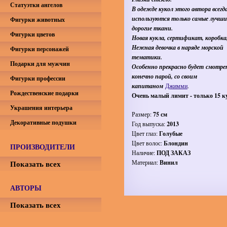
Статуэтки ангелов
В одежде кукол этого автора всегд
используются только самые лучши
Фигурки животных
дорогие ткани.
Фигурки цветов
Новая кукла, сертификат, коробка
Нежная девочка в наряде морской
Фигурки персонажей
тематики.
Подарки для мужчин
Особенно прекрасно будет смотре
конечно парой, со своим
Фигурки профессии
капитаном
Джимми
.
Рождественские подарки
Очень малый лимит - только 15 к
Украшения интерьера
Размер:
75 см
Декоративные подушки
Год выпуска:
2013
Цвет глаз:
Голубые
Цвет волос:
Блондин
ПРОИЗВОДИТЕЛИ
Наличие:
ПОД ЗАКАЗ
Показать всех
Материал:
Винил
АВТОРЫ
Показать всех