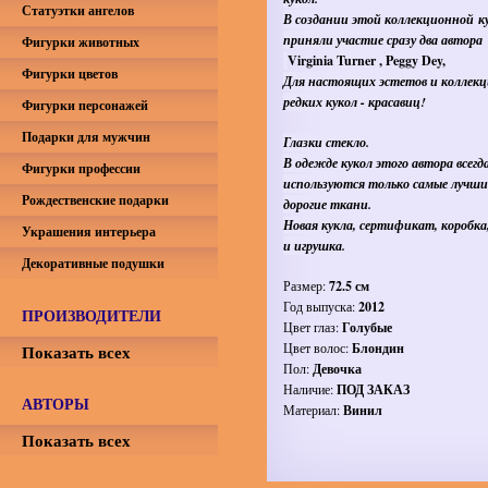
Статуэтки ангелов
В создании этой коллекционной к
приняли участие сразу два автора
Фигурки животных
Virginia Turner , Peggy Dey,
Фигурки цветов
Для настоящих эстетов и коллекц
редких кукол - красавиц!
Фигурки персонажей
Подарки для мужчин
Глазки стекло.
В одежде кукол этого автора всегд
Фигурки профессии
используются только самые лучши
Рождественские подарки
дорогие ткани.
Новая кукла, сертификат, коробка
Украшения интерьера
и игрушка.
Декоративные подушки
Размер:
72.5 см
Год выпуска:
2012
ПРОИЗВОДИТЕЛИ
Цвет глаз:
Голубые
Цвет волос:
Блондин
Показать всех
Пол:
Девочка
Наличие:
ПОД ЗАКАЗ
АВТОРЫ
Материал:
Винил
Показать всех