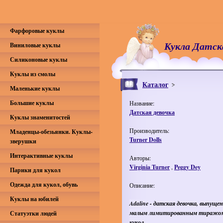
Фарфоровые куклы
Кукла Датск
Виниловые куклы
Силиконовые куклы
Куклы из смолы
Каталог
Маленькие куклы
Большие куклы
Название:
Датская девочка
Куклы знаменитостей
Производитель:
Младенцы-обезьянки. Куклы-
Turner Dolls
зверушки
Интерактивные куклы
Авторы:
Virginia Turner
,
Peggy Dey
Парики для кукол
Одежда для кукол, обувь
Описание:
Куклы на юбилей
Adaline - датская девочка, выпуще
малым лимитированным тиражом
Статуэтки людей
кукол.