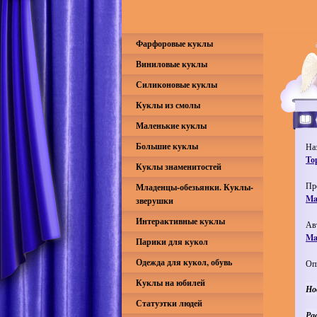
Фарфоровые куклы
Виниловые куклы
Силиконовые куклы
Куклы из смолы
Маленькие куклы
Большие куклы
На
То
Куклы знаменитостей
Пр
Младенцы-обезьянки. Куклы-
Ma
зверушки
Интерактивные куклы
Ав
Ma
Парики для кукол
Одежда для кукол, обувь
Оп
Куклы на юбилей
Но
Статуэтки людей
Ра