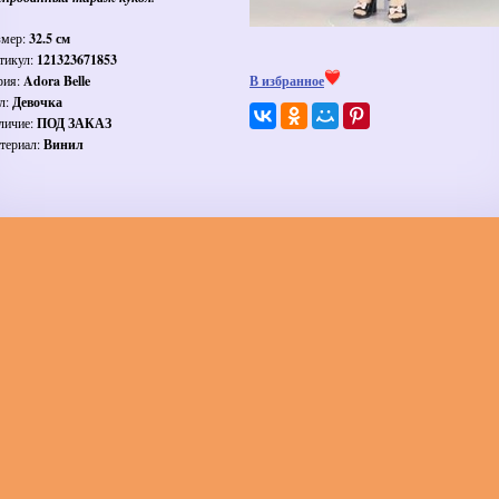
змер:
32.5 см
тикул:
121323671853
рия:
Adora Belle
В избранное
л:
Девочка
личие:
ПОД ЗАКАЗ
териал:
Винил