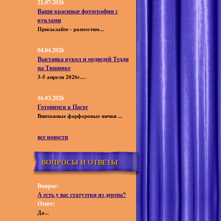
21.07.2026
Ваши красивые фотографии с
куклами
Присылайте - разместим...
04.04.2026
Выставка кукол и медведей Тедди
на Тишинке
3-5 апреля 2026г....
16.03.2026
Готовимся к Пасхе
Винтажные фарфоровые яички ...
все новости
ВОПРОСЫ И ОТВЕТЫ
Вопрос:
А есть у вас статуэтки из дерева?
Ответ:
Да...