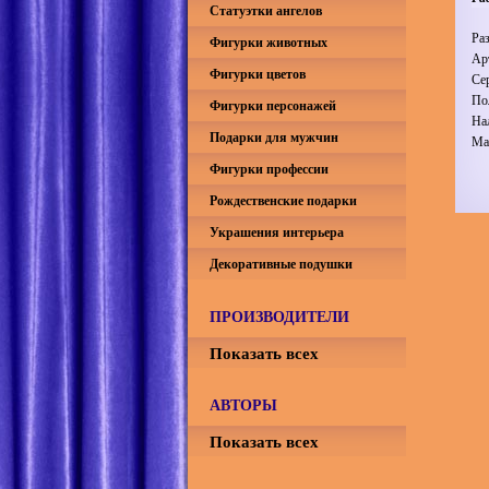
Статуэтки ангелов
Ра
Фигурки животных
Ар
Фигурки цветов
Се
По
Фигурки персонажей
На
Подарки для мужчин
Ма
Фигурки профессии
Рождественские подарки
Украшения интерьера
Декоративные подушки
ПРОИЗВОДИТЕЛИ
Показать всех
АВТОРЫ
Показать всех