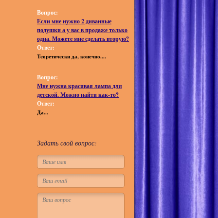
Вопрос:
Если мне нужно 2 диванные
подушки а у вас в продаже только
одна. Можете мне сделать вторую?
Ответ:
Теоретически да, конечно....
Вопрос:
Мне нужна красивая лампа для
детской. Можно найти как-то?
Ответ:
Да...
Задать свой вопрос: