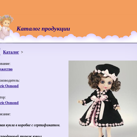
Каталог продукции
Каталог
звание:
ржество
оизводитель:
rie Osmond
тор:
rie Osmond
исание:
вая кукла в коробке с сертификатом.
спроданный тираж кукол.