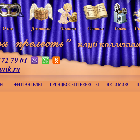
О нас
Доставка
Оплата
Статьи
Видео
Па
172 79 01
utik.ru
МЫ
ФЕИ И АНГЕЛЫ
ПРИНЦЕССЫ И НЕВЕСТЫ
ДЕТИ МИРА
П