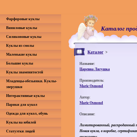
Фарфоровые куклы
Каталог про
Виниловые куклы
Силиконовые куклы
Куклы из смолы
Каталог
Маленькие куклы
Большие куклы
Название:
Царевна Лягушка
Куклы знаменитостей
Производитель:
Младенцы-обезьянки. Куклы-
Marie Osmond
зверушки
Интерактивные куклы
Автор:
Marie Osmond
Парики для кукол
Одежда для кукол, обувь
Описание:
Куклы на юбилей
Лимитированный, распроданный 
Новая кукла, в коробке, сертифика
Статуэтки людей
аксессуары.