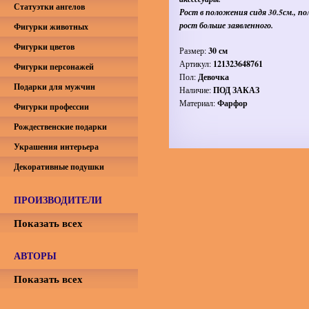
Статуэтки ангелов
Рост в положения сидя 30.5см., п
рост больше заявленного.
Фигурки животных
Фигурки цветов
Размер:
30 см
Артикул:
121323648761
Фигурки персонажей
Пол:
Девочка
Подарки для мужчин
Наличие:
ПОД ЗАКАЗ
Материал:
Фарфор
Фигурки профессии
Рождественские подарки
Украшения интерьера
Декоративные подушки
ПРОИЗВОДИТЕЛИ
Показать всех
АВТОРЫ
Показать всех