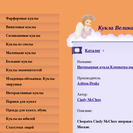
Фарфоровые куклы
Кукла Велик
Виниловые куклы
Силиконовые куклы
Куклы из смолы
Каталог
Маленькие куклы
Большие куклы
Название:
Интерьерная кукла Клеопатра ца
Куклы знаменитостей
Производитель:
Младенцы-обезьянки. Куклы-
Ashton-Drake
зверушки
Интерактивные куклы
Автор:
Cindy McClure
Парики для кукол
Одежда для кукол, обувь
Описание:
Куклы на юбилей
Cleopatra Cindy McClure
впервые 
Москве.
Статуэтки людей