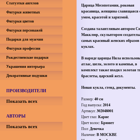
Статуэтки ангелов
Царица Месопотамии, роковая
красавица, женщина славящаяся 
Фигурки животных
умом, красотой и харизмой.
Фигурки цветов
Создана талантливым автором С
Фигурки персонажей
Макклюр, скульптором создатель
Подарки для мужчин
самых красивый женских образов 
куклах.
Фигурки профессии
Рождественские подарки
В наряде царицы Нила использо
атлас, шелк, золото и каменья, в
Украшения интерьера
комплект также входил золотая т
Декоративные подушки
браслеты, царский жезл.
Новая кукла, стенд, документы.
ПРОИЗВОДИТЕЛИ
Размер:
40 см
Показать всех
Год выпуска:
2014
Артикул:
302048001
АВТОРЫ
Цвет глаз:
Карие
Цвет волос:
Брюнет
Показать всех
Пол:
Девочка
Наличие:
В МОСКВЕ