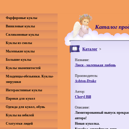
Фарфоровые куклы
Каталог про
Виниловые куклы
Силиконовые куклы
Куклы из смолы
Каталог
Маленькие куклы
Большие куклы
Название:
Люси - маленькая любовь
Куклы знаменитостей
Производитель:
Младенцы-обезьянки. Куклы-
Ashton-Drake
зверушки
Интерактивные куклы
Автор:
Cheryl Hill
Парики для кукол
Одежда для кукол, обувь
Описание:
Лимитированный выпуск прекрас
Куклы на юбилей
автора!
Статуэтки людей
Новая куколка.
Коробка, сертификат, теги.