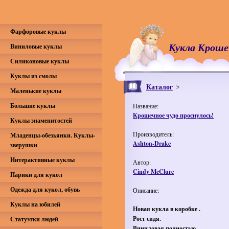
Фарфоровые куклы
Кукла Крошеч
Виниловые куклы
Силиконовые куклы
Куклы из смолы
Каталог
Маленькие куклы
Большие куклы
Название:
Крошечное чудо проснулось!
Куклы знаменитостей
Производитель:
Младенцы-обезьянки. Куклы-
Ashton-Drake
зверушки
Интерактивные куклы
Автор:
Cindy McClure
Парики для кукол
Одежда для кукол, обувь
Описание:
Куклы на юбилей
Новая кукла в коробке .
Рост сидя.
Статуэтки людей
Виниловая полностью.