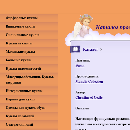
Фарфоровые куклы
Каталог про
Виниловые куклы
Силиконовые куклы
Куклы из смолы
Каталог
Маленькие куклы
Большие куклы
Название:
Энжи
Куклы знаменитостей
Производитель:
Младенцы-обезьянки. Куклы-
Mundia Collection
зверушки
Интерактивные куклы
Автор:
Christine et Cecile
Парики для кукол
Одежда для кукол, обувь
Описание:
Куклы на юбилей
Настоящая французская роскошь
буквально в каждом сантиметре э
Статуэтки людей
куклы.