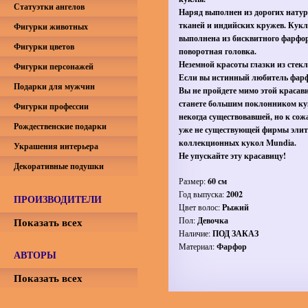
Статуэтки ангелов
Наряд выполнен из дорогих нату
тканей и индийских кружев. Кукл
Фигурки животных
выполнена из бисквитного фарфор
Фигурки цветов
поворотная головка.
Неземной красоты глазки из стекл
Фигурки персонажей
Если вы истинный любитель фарф
Подарки для мужчин
Вы не пройдете мимо этой красав
станете большим поклонником ку
Фигурки профессии
некогда существовавшей, но к со
Рождественские подарки
уже не существующей фирмы эли
коллекционных кукол Mundia.
Украшения интерьера
Не упускайте эту красавицу!
Декоративные подушки
Размер:
60 см
Год выпуска:
2002
ПРОИЗВОДИТЕЛИ
Цвет волос:
Рыжий
Показать всех
Пол:
Девочка
Наличие:
ПОД ЗАКАЗ
Материал:
Фарфор
АВТОРЫ
Показать всех