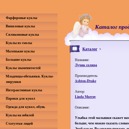
Фарфоровые куклы
Каталог про
Виниловые куклы
Силиконовые куклы
Куклы из смолы
Каталог
Маленькие куклы
Большие куклы
Название:
Лучик солнца
Куклы знаменитостей
Производитель:
Младенцы-обезьянки. Куклы-
Ashton-Drake
зверушки
Интерактивные куклы
Автор:
Linda Murray
Парики для кукол
Одежда для кукол, обувь
Описание:
Куклы на юбилей
Улыбка этой малышки скажет ва
больше, чем можно сказать слова
Статуэтки людей
Этой кукле, Вы можете придать л