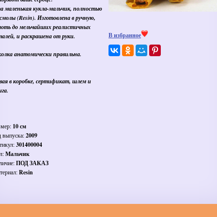
а маленькая кукла-мальчик, полностью
 смолы (Resin). Изготовлена в ручную,
лоть до мельчайших реалистичных
В избранное
талей, и раскрашена от руки.
колка анатомически правильна.
вая в коробке, сертификат, шлем и
ига.
змер:
10 см
д выпуска:
2009
тикул:
301400004
л:
Мальчик
личие:
ПОД ЗАКАЗ
териал:
Resin