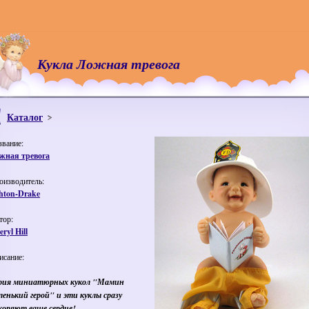
Кукла Ложная тревога
Каталог
звание:
жная тревога
оизводитель:
hton-Drake
тор:
ryl Hill
исание:
рия миниатюрных кукол "Мамин
ленький герой" и эти куклы сразу
коряют ваше сердце!