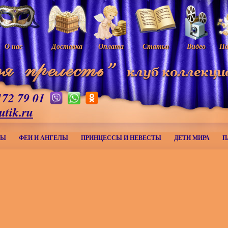
О нас
Доставка
Оплата
Статьи
Видео
Па
172 79 01
utik.ru
МЫ
ФЕИ И АНГЕЛЫ
ПРИНЦЕССЫ И НЕВЕСТЫ
ДЕТИ МИРА
П