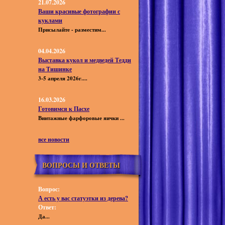
21.07.2026
Ваши красивые фотографии с
куклами
Присылайте - разместим...
04.04.2026
Выставка кукол и медведей Тедди
на Тишинке
3-5 апреля 2026г....
16.03.2026
Готовимся к Пасхе
Винтажные фарфоровые яички ...
все новости
ВОПРОСЫ И ОТВЕТЫ
Вопрос:
А есть у вас статуэтки из дерева?
Ответ:
Да...