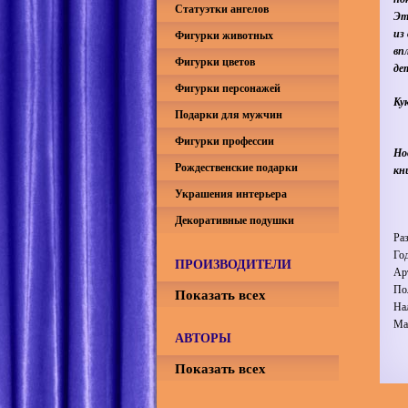
Статуэтки ангелов
Эт
из
Фигурки животных
вп
Фигурки цветов
де
Фигурки персонажей
Ку
Подарки для мужчин
Фигурки профессии
Но
Рождественские подарки
кн
Украшения интерьера
Декоративные подушки
Ра
Го
ПРОИЗВОДИТЕЛИ
Ар
По
Показать всех
На
Ма
АВТОРЫ
Показать всех