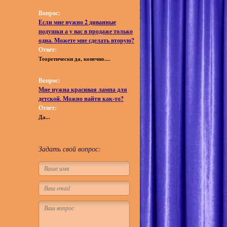
Вопрос:
Если мне нужно 2 диванные
подушки а у вас в продаже только
одна. Можете мне сделать вторую?
Ответ:
Теоретически да, конечно....
Вопрос:
Мне нужна красивая лампа для
детской. Можно найти как-то?
Ответ:
Да...
Задать свой вопрос: