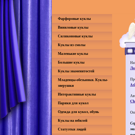
Фарфоровые куклы
Виниловые куклы
Силиконовые куклы
Куклы из смолы
Маленькие куклы
Большие куклы
На
Ло
Куклы знаменитостей
Пр
Младенцы-обезьянки. Куклы-
As
зверушки
Интерактивные куклы
Ав
Che
Парики для кукол
Одежда для кукол, обувь
Оп
Куклы на юбилей
Се
ма
Статуэтки людей
по