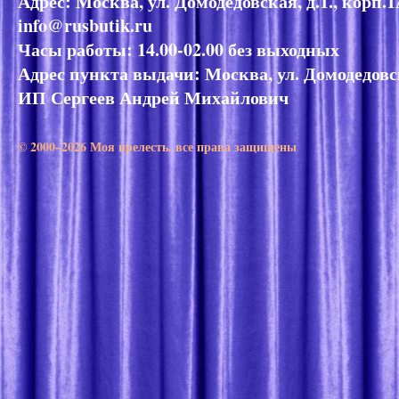
Адрес: Москва, ул. Домодедовская, д.1., корп.
info@rusbutik.ru
Часы работы: 14.00-02.00 без выходных
Адрес пункта выдачи: Москва, ул. Домодедовск
ИП Сергеев Андрей Михайлович
© 2000–2026 Моя прелесть. все права защищены