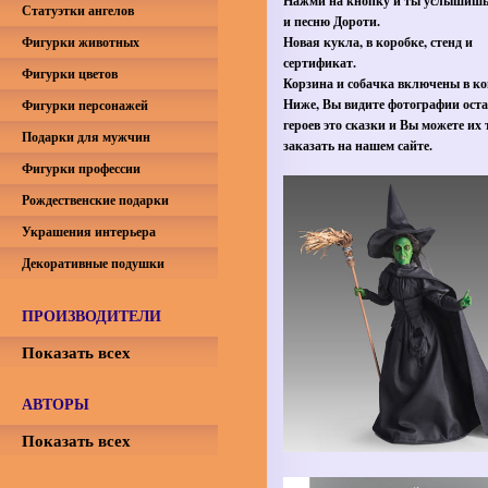
Нажми на кнопку и ты услышишь
Статуэтки ангелов
и песню Дороти.
Фигурки животных
Новая кукла, в коробке, стенд и
сертификат.
Фигурки цветов
Корзина и собачка включены в ко
Ниже, Вы видите фотографии ост
Фигурки персонажей
героев это сказки и Вы можете их
Подарки для мужчин
заказать на нашем сайте.
Фигурки профессии
Рождественские подарки
Украшения интерьера
Декоративные подушки
ПРОИЗВОДИТЕЛИ
Показать всех
АВТОРЫ
Показать всех