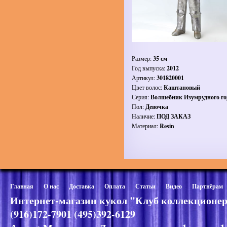
Размер:
35 см
Год выпуска:
2012
Артикул:
301820001
Цвет волос:
Каштановый
Серия:
Волшебник Изумрудного го
Пол:
Девочка
Наличие:
ПОД ЗАКАЗ
Материал:
Resin
Главная
О нас
Доставка
Оплата
Статьи
Видео
Партнёрам
Интернет-магазин кукол "Клуб коллекционер
(916)172-7901 (495)392-6129