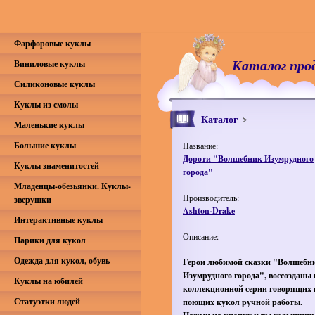
Фарфоровые куклы
Каталог про
Виниловые куклы
Силиконовые куклы
Куклы из смолы
Каталог
Маленькие куклы
Большие куклы
Название:
Дороти "Волшебник Изумрудного
Куклы знаменитостей
города"
Младенцы-обезьянки. Куклы-
Производитель:
зверушки
Ashton-Drake
Интерактивные куклы
Описание:
Парики для кукол
Одежда для кукол, обувь
Герои любимой сказки "Волшебн
Изумрудного города", воссозданы 
Куклы на юбилей
коллекционной серии говорящих 
Статуэтки людей
поющих кукол ручной работы.