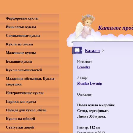
Фарфоровые куклы
Каталог про
Виниловые куклы
Силиконовые куклы
Куклы из смолы
Каталог
Маленькие куклы
Большие куклы
Название:
Leandra
Куклы знаменитостей
Автор:
Младенцы-обезьянки. Куклы-
Monika Levenig
зверушки
Интерактивные куклы
Описание:
Парики для кукол
Новая кукла в коробке.
Одежда для кукол, обувь
Стенд, сертификат.
Лимит 350 кукол.
Куклы на юбилей
Статуэтки людей
Размер:
112 см
Год выпуска:
2012