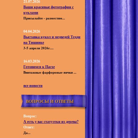
21.07.2026
Ваши красивые фотографии с
куклами
Присылайте - разместим...
04.04.2026
Выставка кукол и медведей Тедди
на Тишинке
3-5 апреля 2026г....
16.03.2026
Готовимся к Пасхе
Винтажные фарфоровые яички ...
все новости
ВОПРОСЫ И ОТВЕТЫ
Вопрос:
А есть у вас статуэтки из дерева?
Ответ:
Да...