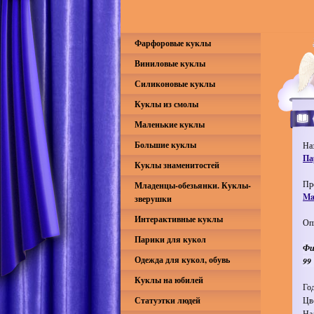
Фарфоровые куклы
Виниловые куклы
Силиконовые куклы
Куклы из смолы
Маленькие куклы
Большие куклы
На
Па
Куклы знаменитостей
Пр
Младенцы-обезьянки. Куклы-
Mas
зверушки
Интерактивные куклы
Оп
Парики для кукол
Фи
Одежда для кукол, обувь
99 
Куклы на юбилей
Го
Статуэтки людей
Цв
На