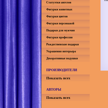
Статуэтки ангелов
Фигурки животных
Фигурки цветов
Фигурки персонажей
Подарки для мужчин
Фигурки профессии
Рождественские подарки
Украшения интерьера
Декоративные подушки
ПРОИЗВОДИТЕЛИ
Показать всех
АВТОРЫ
Показать всех