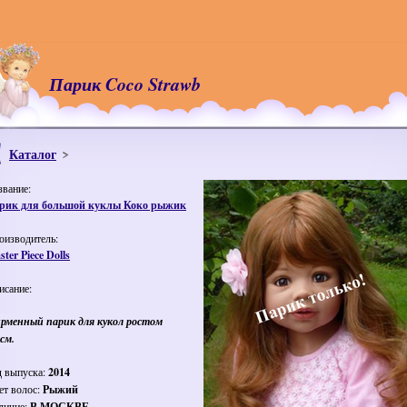
Парик Coco Strawb
Каталог
звание:
рик для большой куклы Коко рыжик
оизводитель:
ter Piece Dolls
исание:
рменный парик для кукол ростом
см.
д выпуска:
2014
ет волос:
Рыжий
личие:
В МОСКВЕ