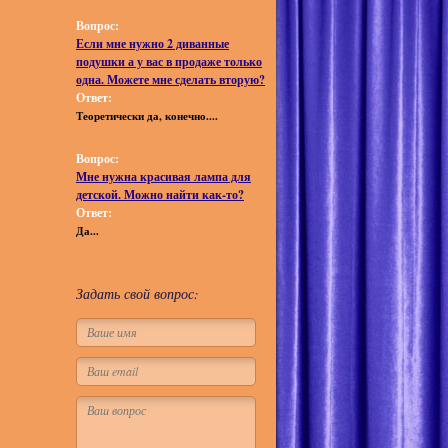
Вопрос:
Если мне нужно 2 диванные
подушки а у вас в продаже только
одна. Можете мне сделать вторую?
Ответ:
Теоретически да, конечно....
Вопрос:
Мне нужна красивая лампа для
детской. Можно найти как-то?
Ответ:
Да...
Задать свой вопрос: