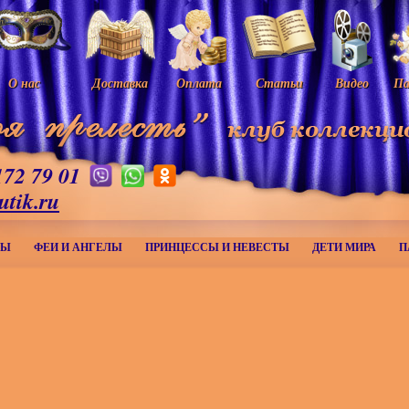
О нас
Доставка
Оплата
Статьи
Видео
Па
172 79 01
utik.ru
МЫ
ФЕИ И АНГЕЛЫ
ПРИНЦЕССЫ И НЕВЕСТЫ
ДЕТИ МИРА
П