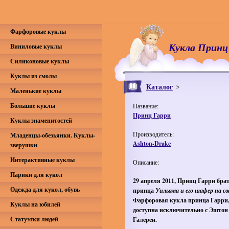
Фарфоровые куклы
Кукла Принц
Виниловые куклы
Силиконовые куклы
Куклы из смолы
Каталог
Маленькие куклы
Большие куклы
Название:
Принц Гарри
Куклы знаменитостей
Производитель:
Младенцы-обезьянки. Куклы-
Ashton-Drake
зверушки
Интерактивные куклы
Описание:
Парики для кукол
29 апреля 2011, Принц Гарри бра
Одежда для кукол, обувь
принца
Уильяма и его шафер на св
Фарфоровая кукла принца Гарри
Куклы на юбилей
доступна исключительно с Эштон 
Статуэтки людей
Галереи.