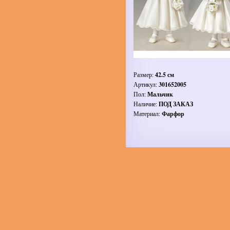
Размер:
42.5 см
Артикул:
301652005
Пол:
Мальчик
Наличие:
ПОД ЗАКАЗ
Материал:
Фарфор