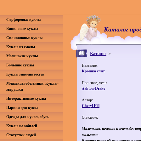
Фарфоровые куклы
Каталог про
Виниловые куклы
Силиконовые куклы
Куклы из смолы
Каталог
Маленькие куклы
Большие куклы
Название:
Крошка спит
Куклы знаменитостей
Производитель:
Младенцы-обезьянки. Куклы-
Ashton-Drake
зверушки
Интерактивные куклы
Автор:
Cheryl Hill
Парики для кукол
Одежда для кукол, обувь
Описание:
Куклы на юбилей
Маленькая, нежная и очень безза
малышка.
Статуэтки людей
В ваших руках ей так тепло и уют