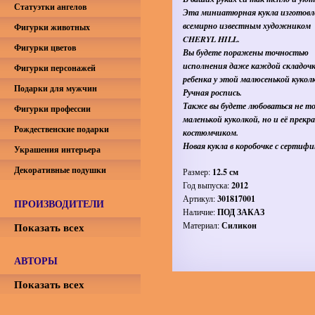
Статуэтки ангелов
Эта миниатюрная кукла изготовл
всемирно известным художником
Фигурки животных
CHERYL HILL
.
Фигурки цветов
Вы будете поражены точностью
исполнения даже каждой складоч
Фигурки персонажей
ребенка у этой малюсенькой кукол
Подарки для мужчин
Ручная роспись.
Также вы будете любоваться не т
Фигурки профессии
маленькой куколкой, но и её прекр
Рождественские подарки
костюмчиком.
Новая кукла в коробочке с сертиф
Украшения интерьера
Декоративные подушки
Размер:
12.5 см
Год выпуска:
2012
Артикул:
301817001
ПРОИЗВОДИТЕЛИ
Наличие:
ПОД ЗАКАЗ
Показать всех
Материал:
Силикон
АВТОРЫ
Показать всех