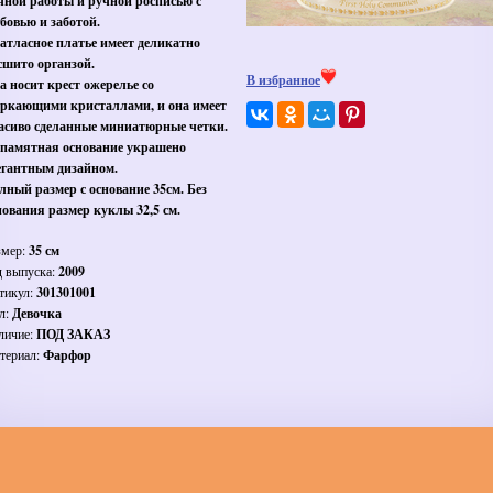
чной работы и ручной росписью с
бовью и заботой.
 атласное платье имеет деликатно
сшито органзой.
В избранное
а носит крест ожерелье со
еркающими кристаллами, и она имеет
асиво сделанные миниатюрные четки.
 памятная основание украшено
егантным дизайном.
лный размер с основание 35см. Без
нования размер куклы 32,5 см.
змер:
35 см
д выпуска:
2009
тикул:
301301001
л:
Девочка
личие:
ПОД ЗАКАЗ
териал:
Фарфор