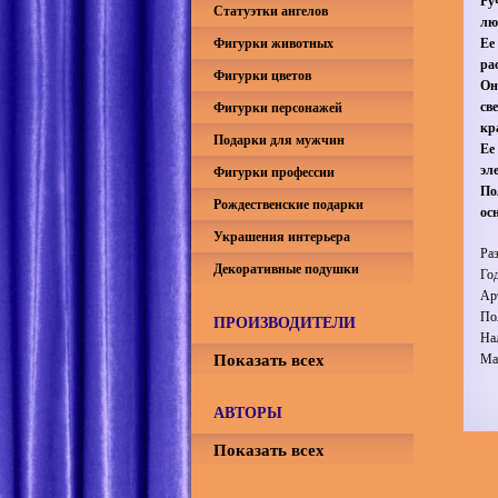
Ру
Статуэтки ангелов
лю
Фигурки животных
Ее
ра
Фигурки цветов
Он
св
Фигурки персонажей
кр
Подарки для мужчин
Ее
эл
Фигурки профессии
По
Рождественские подарки
ос
Украшения интерьера
Ра
Декоративные подушки
Го
Ар
По
ПРОИЗВОДИТЕЛИ
На
Показать всех
Ма
АВТОРЫ
Показать всех