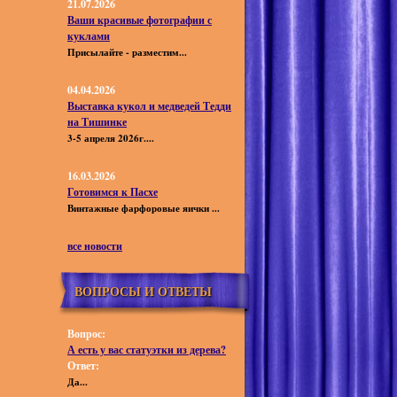
21.07.2026
Ваши красивые фотографии с
куклами
Присылайте - разместим...
04.04.2026
Выставка кукол и медведей Тедди
на Тишинке
3-5 апреля 2026г....
16.03.2026
Готовимся к Пасхе
Винтажные фарфоровые яички ...
все новости
ВОПРОСЫ И ОТВЕТЫ
Вопрос:
А есть у вас статуэтки из дерева?
Ответ:
Да...