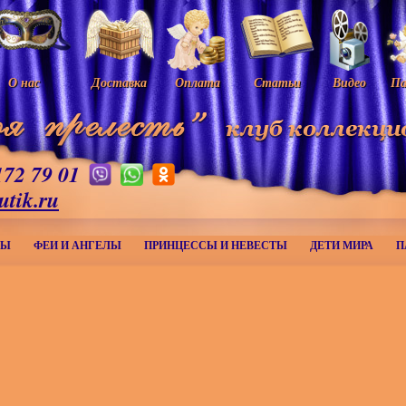
О нас
Доставка
Оплата
Статьи
Видео
Па
172 79 01
utik.ru
МЫ
ФЕИ И АНГЕЛЫ
ПРИНЦЕССЫ И НЕВЕСТЫ
ДЕТИ МИРА
П