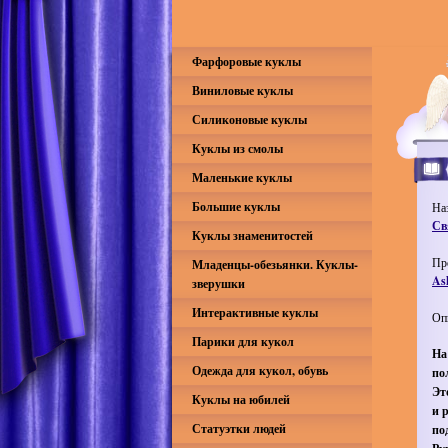
Фарфоровые куклы
Виниловые куклы
Силиконовые куклы
Куклы из смолы
Маленькие куклы
Большие куклы
На
Св
Куклы знаменитостей
Пр
Младенцы-обезьянки. Куклы-
As
зверушки
Интерактивные куклы
Оп
Парики для кукол
На
Одежда для кукол, обувь
по
Эт
Куклы на юбилей
и 
Статуэтки людей
по