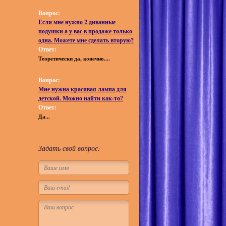
Вопрос:
Если мне нужно 2 диванные
подушки а у вас в продаже только
одна. Можете мне сделать вторую?
Ответ:
Теоретически да, конечно....
Вопрос:
Мне нужна красивая лампа для
детской. Можно найти как-то?
Ответ:
Да...
Задать свой вопрос: