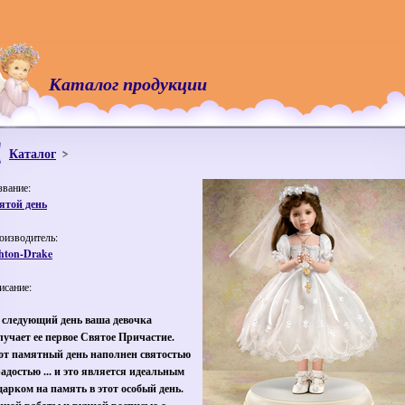
Каталог продукции
Каталог
звание:
ятой день
оизводитель:
hton-Drake
исание:
 следующий день ваша девочка
лучает ее первое Святое Причастие.
от памятный день наполнен святостью
радостью ... и это является идеальным
дарком на память в этот особый день.