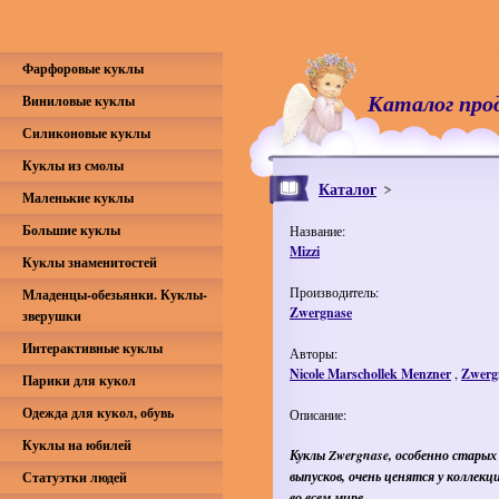
Фарфоровые куклы
Каталог про
Виниловые куклы
Силиконовые куклы
Куклы из смолы
Каталог
Маленькие куклы
Большие куклы
Название:
Mizzi
Куклы знаменитостей
Производитель:
Младенцы-обезьянки. Куклы-
Zwergnase
зверушки
Интерактивные куклы
Авторы:
Nicole Marschollek Menzner
,
Zwerg
Парики для кукол
Одежда для кукол, обувь
Описание:
Куклы на юбилей
Куклы
Zwergnase,
особенно старых
выпусков, очень ценятся у коллекц
Статуэтки людей
во всем мире.