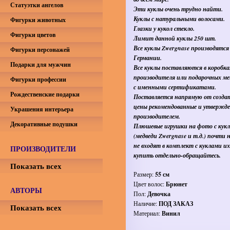
Статуэтки ангелов
Эти куклы очень трудно найти.
Куклы с натуральными волосами.
Фигурки животных
Глазки у кукол стекло.
Фигурки цветов
Лимит данной куклы 250 шт.
Все куклы Zwergnase производятся
Фигурки персонажей
Германии.
Подарки для мужчин
Все куклы поставляются в коробка
производителя или подарочных ме
Фигурки профессии
с именными сертификатами.
Рождественские подарки
Поставляется напрямую от создат
цены рекомендованные и утвержд
Украшения интерьера
производителем.
Декоративные подушки
Плюшевые игрушки на фото с кук
(медведи Zwergnase и т.д.) почти 
не входят в комплект с куклами и
ПРОИЗВОДИТЕЛИ
купить отдельно-обращайтесь.
Показать всех
Размер:
55 см
Цвет волос:
Брюнет
АВТОРЫ
Пол:
Девочка
Наличие:
ПОД ЗАКАЗ
Показать всех
Материал:
Винил