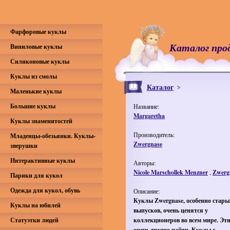
Фарфоровые куклы
Каталог про
Виниловые куклы
Силиконовые куклы
Куклы из смолы
Каталог
Маленькие куклы
Большие куклы
Название:
Margaretha
Куклы знаменитостей
Производитель:
Младенцы-обезьянки. Куклы-
Zwergnase
зверушки
Интерактивные куклы
Авторы:
Nicole Marschollek Menzner
,
Zwerg
Парики для кукол
Одежда для кукол, обувь
Описание:
Куклы Zwergnase, особенно стары
Куклы на юбилей
выпусков, очень ценятся у
Статуэтки людей
коллекционеров во всем мире. Эт
очень трудно найти. Куклы с