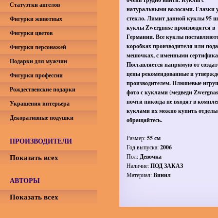
Статуэтки ангелов
натуральными волосами. Глазки 
стекло. Лимит данной куклы 95 ш
Фигурки животных
куклы Zwergnase производятся в
Фигурки цветов
Германии. Все куклы поставляютс
коробках производителя или под
Фигурки персонажей
мешочках, с именными сертифика
Подарки для мужчин
Поставляется напрямую от создат
цены рекомендованные и утвержд
Фигурки профессии
производителем. Плюшевые игру
Рождественские подарки
фото с куклами (медведи Zwergnase
почти никогда не входят в компле
Украшения интерьера
куклами их можно купить отдель
Декоративные подушки
обращайтесь.
Размер:
55 см
ПРОИЗВОДИТЕЛИ
Год выпуска:
2006
Показать всех
Пол:
Девочка
Наличие:
ПОД ЗАКАЗ
Материал:
Винил
АВТОРЫ
Показать всех