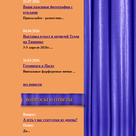
21.07.2026
Ваши красивые фотографии с
куклами
Присылайте - разместим...
04.04.2026
Выставка кукол и медведей Тедди
на Тишинке
3-5 апреля 2026г....
16.03.2026
Готовимся к Пасхе
Винтажные фарфоровые яички ...
все новости
ВОПРОСЫ И ОТВЕТЫ
Вопрос:
А есть у вас статуэтки из дерева?
Ответ:
Да...