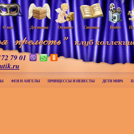
О нас
Доставка
Оплата
Статьи
Видео
Па
172 79 01
utik.ru
МЫ
ФЕИ И АНГЕЛЫ
ПРИНЦЕССЫ И НЕВЕСТЫ
ДЕТИ МИРА
П