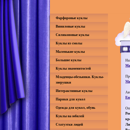
Фарфоровые куклы
Виниловые куклы
Силиконовые куклы
Куклы из смолы
Маленькие куклы
Большие куклы
На
Ма
Куклы знаменитостей
Пр
Младенцы-обезьянки. Куклы-
Ma
зверушки
Интерактивные куклы
Ав
Em
Парики для кукол
Одежда для кукол, обувь
Оп
Ро
Куклы на юбилей
кр
Статуэтки людей
Ли
Ра