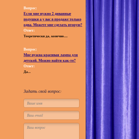
Вопрос:
Если мне нужно 2 диванные
подушки а у вас в продаже только
одна. Можете мне сделать вторую?
Ответ:
Теоретически да, конечно....
Вопрос:
Мне нужна красивая лампа для
детской. Можно найти как-то?
Ответ:
Да...
Задать свой вопрос: