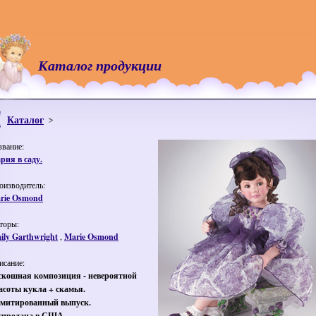
Каталог продукции
Каталог
звание:
рия в саду.
оизводитель:
rie Osmond
торы:
ily Garthwright
,
Marie Osmond
исание:
скошная композиция - невероятной
асоты кукла + скамья.
митированный выпуск.
спродана в США.