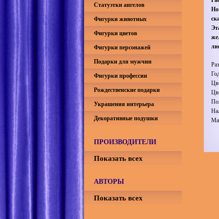
Статуэтки ангелов
Но
ск
Фигурки животных
Эт
Фигурки цветов
же
лю
Фигурки персонажей
Подарки для мужчин
Ра
Го
Фигурки профессии
Цв
Рождественские подарки
Цв
По
Украшения интерьера
На
Декоративные подушки
Ма
ПРОИЗВОДИТЕЛИ
Показать всех
АВТОРЫ
Показать всех