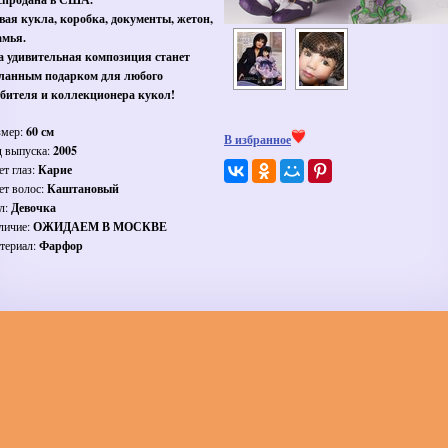
вая кукла, коробка, документы, жетон,
амья.
а удивительная композиция станет
ланным подарком для любого
бителя и коллекционера кукол!
змер:
60 см
В избранное
д выпуска:
2005
ет глаз:
Карие
ет волос:
Каштановый
л:
Девочка
личие:
ОЖИДАЕМ В МОСКВЕ
териал:
Фарфор