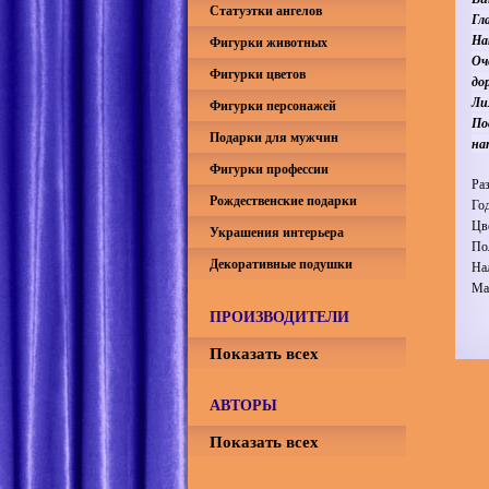
Статуэтки ангелов
Гл
На
Фигурки животных
Оч
Фигурки цветов
до
Ли
Фигурки персонажей
По
Подарки для мужчин
на
Фигурки профессии
Ра
Рождественские подарки
Го
Цв
Украшения интерьера
По
Декоративные подушки
На
Ма
ПРОИЗВОДИТЕЛИ
Показать всех
АВТОРЫ
Показать всех