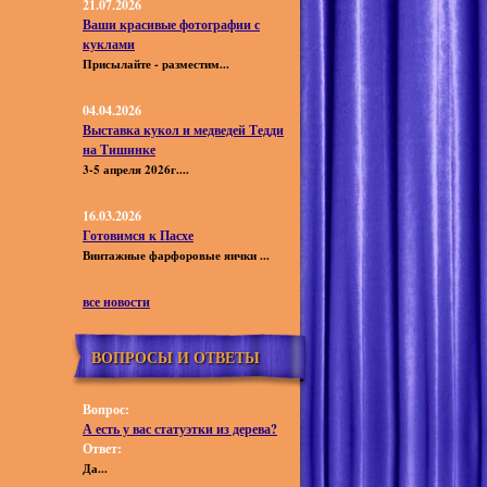
21.07.2026
Ваши красивые фотографии с
куклами
Присылайте - разместим...
04.04.2026
Выставка кукол и медведей Тедди
на Тишинке
3-5 апреля 2026г....
16.03.2026
Готовимся к Пасхе
Винтажные фарфоровые яички ...
все новости
ВОПРОСЫ И ОТВЕТЫ
Вопрос:
А есть у вас статуэтки из дерева?
Ответ:
Да...