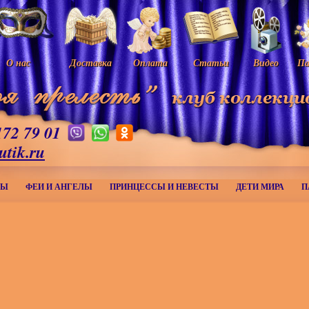
О нас
Доставка
Оплата
Статьи
Видео
Па
172 79 01
utik.ru
МЫ
ФЕИ И АНГЕЛЫ
ПРИНЦЕССЫ И НЕВЕСТЫ
ДЕТИ МИРА
П