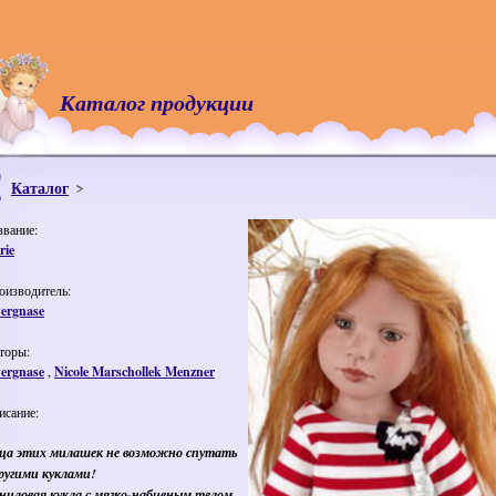
Каталог продукции
Каталог
звание:
rie
оизводитель:
ergnase
торы:
ergnase
,
Nicole Marschollek Menzner
исание:
ца этих милашек не возможно спутать
другими куклами!
ниловая кукла с мягко-набивным телом.