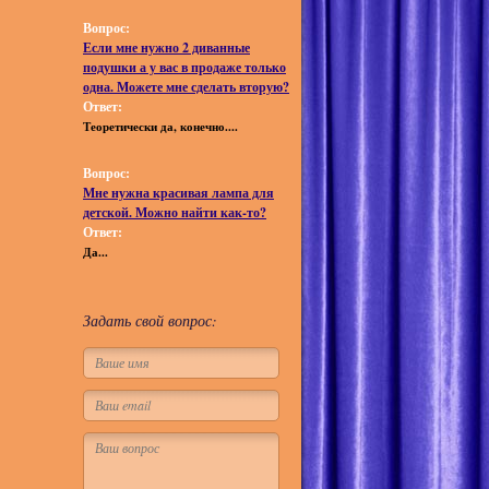
Вопрос:
Если мне нужно 2 диванные
подушки а у вас в продаже только
одна. Можете мне сделать вторую?
Ответ:
Теоретически да, конечно....
Вопрос:
Мне нужна красивая лампа для
детской. Можно найти как-то?
Ответ:
Да...
Задать свой вопрос: