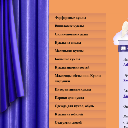
Фарфоровые куклы
Виниловые куклы
Силиконовые куклы
Куклы из смолы
Маленькие куклы
Большие куклы
На
Ad
Куклы знаменитостей
Пр
Младенцы-обезьянки. Куклы-
Zw
зверушки
Интерактивные куклы
Ав
Zw
Парики для кукол
Одежда для кукол, обувь
Оп
Куклы на юбилей
Ли
с 
Статуэтки людей
Ви