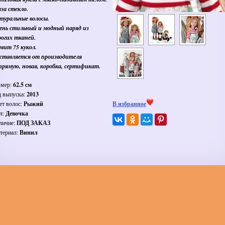
аза стекло.
туральные волосы.
ень стильный и модный наряд из
рогих тканей.
мит 75 кукол.
ставляется от производителя
прямую, новая, коробка, сертификат.
змер:
62.5 см
д выпуска:
2013
ет волос:
Рыжий
В избранное
л:
Девочка
личие:
ПОД ЗАКАЗ
териал:
Винил