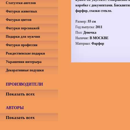
Статуэтки ангелов
коробке с документами. Бисквит
фарфор, глазки стекло.
Фигурки животных
Фигурки цветов
Размер:
55 см
Год выпуска:
2011
Фигурки персонажей
Пол:
Девочка
Подарки для мужчин
Наличие:
В МОСКВЕ
Материал:
Фарфор
Фигурки профессии
Рождественские подарки
Украшения интерьера
Декоративные подушки
ПРОИЗВОДИТЕЛИ
Показать всех
АВТОРЫ
Показать всех