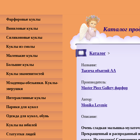
Фарфоровые куклы
Каталог про
Виниловые куклы
Силиконовые куклы
Куклы из смолы
Каталог
Маленькие куклы
Большие куклы
Название:
Тысяча объятий АА
Куклы знаменитостей
Производитель:
Младенцы-обезьянки. Куклы-
Master Piece Gallery фарфор
зверушки
Интерактивные куклы
Автор:
Monika Levenig
Парики для кукол
Одежда для кукол, обувь
Описание:
Куклы на юбилей
Очень сладкая малышка-мулаточ
Прекращенный и распроданный 
Статуэтки людей
кукол. Не упустите! Совершенно н