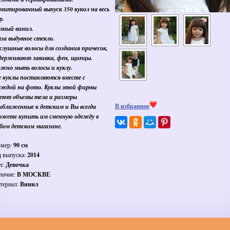
митированный выпуск 350 кукол на весь
р.
лный винил.
аза выдувное стекло.
слушные волосы для создания причесок,
держивают завивки, фен, щипцы.
жно мыть волосы и куклу.
е куклы поставляются вместе с
еждой на фото. Куклы этой фирмы
еют объемы тела и размеры
В избранное
иближенные к детским и Вы всегда
ожете купить им сменную одежду в
бом детском магазине.
змер:
90 см
д выпуска:
2014
л:
Девочка
личие:
В МОСКВЕ
териал:
Винил