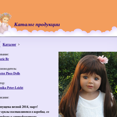
Каталог продукции
Каталог
звание:
erie Br
оизводитель:
ter Piece Dolls
тор:
nika Peter-Leicht
исание:
пущена весной 2014, март!
е куклы поставляются в коробка, со
ендами и сертификатами.