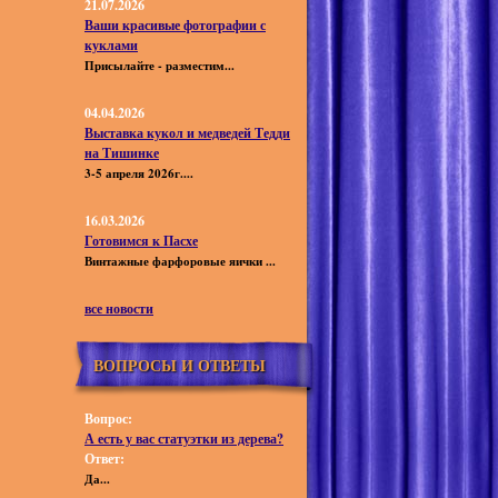
21.07.2026
Ваши красивые фотографии с
куклами
Присылайте - разместим...
04.04.2026
Выставка кукол и медведей Тедди
на Тишинке
3-5 апреля 2026г....
16.03.2026
Готовимся к Пасхе
Винтажные фарфоровые яички ...
все новости
ВОПРОСЫ И ОТВЕТЫ
Вопрос:
А есть у вас статуэтки из дерева?
Ответ:
Да...