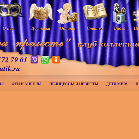
О нас
Доставка
Оплата
Статьи
Видео
Па
172 79 01
utik.ru
МЫ
ФЕИ И АНГЕЛЫ
ПРИНЦЕССЫ И НЕВЕСТЫ
ДЕТИ МИРА
П