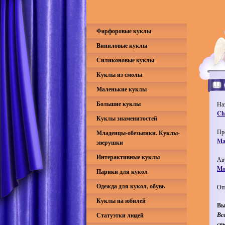
Фарфоровые куклы
Виниловые куклы
Силиконовые куклы
Куклы из смолы
Маленькие куклы
Большие куклы
На
Ch
Куклы знаменитостей
Пр
Младенцы-обезьянки. Куклы-
Mas
зверушки
Интерактивные куклы
Ав
Mo
Парики для кукол
Одежда для кукол, обувь
Оп
Куклы на юбилей
Вы
Вс
Статуэтки людей
ст