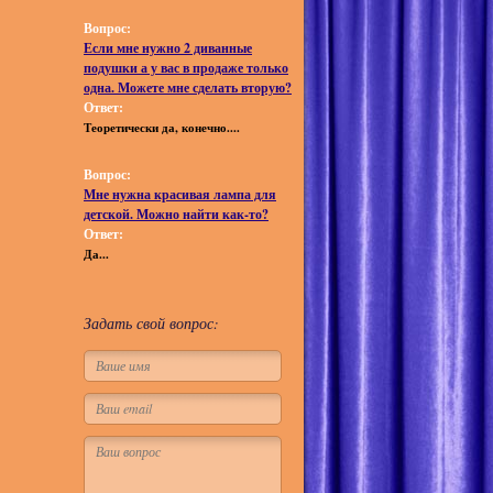
Вопрос:
Если мне нужно 2 диванные
подушки а у вас в продаже только
одна. Можете мне сделать вторую?
Ответ:
Теоретически да, конечно....
Вопрос:
Мне нужна красивая лампа для
детской. Можно найти как-то?
Ответ:
Да...
Задать свой вопрос: