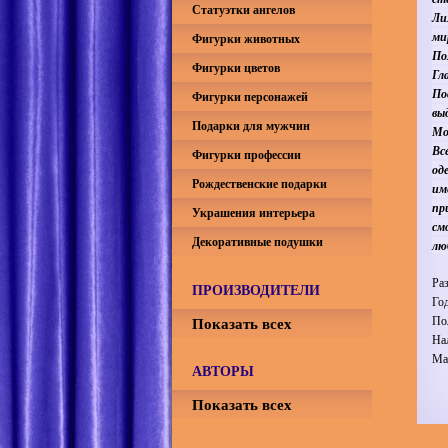
Статуэтки ангелов
Ли
ми
Фигурки животных
По
Фигурки цветов
Гл
По
Фигурки персонажей
вы
Подарки для мужчин
Мо
Вс
Фигурки профессии
од
Рождественские подарки
им
пр
Украшения интерьера
см
Декоративные подушки
лю
Ра
ПРОИЗВОДИТЕЛИ
Го
Показать всех
По
На
Ма
АВТОРЫ
Показать всех