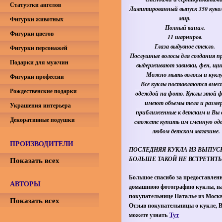
Статуэтки ангелов
Лимитированный выпуск 350 кукол
мир.
Фигурки животных
Полный винил.
Фигурки цветов
11 шарниров.
Глаза выдувное стекло.
Фигурки персонажей
Послушные волосы для создания пр
Подарки для мужчин
выдерживают завивки, фен, щ
Можно мыть волосы и куклу
Фигурки профессии
Все куклы поставляются вмес
Рождественские подарки
одеждой на фото. Куклы этой 
имеют объемы тела и разме
Украшения интерьера
приближенные к детским и Вы в
Декоративные подушки
сможете купить им сменную од
любом детском магазине.
ПРОИЗВОДИТЕЛИ
ПОСЛЕДНЯЯ КУКЛА ИЗ ВЫПУСК
Показать всех
БОЛЬШЕ ТАКОЙ НЕ ВСТРЕТИТЬ
Большое спасибо за предоставлен
АВТОРЫ
домашнюю фотографию куклы, н
покупательнице Наталье из Моск
Показать всех
Отзыв покупательницы о кукле, 
можете узнать
Тут