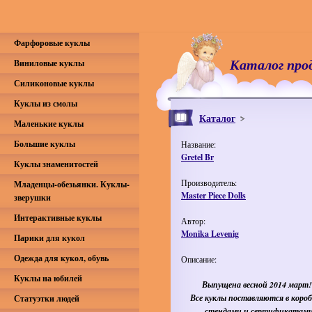
Фарфоровые куклы
Каталог про
Виниловые куклы
Силиконовые куклы
Куклы из смолы
Каталог
Маленькие куклы
Большие куклы
Название:
Gretel Br
Куклы знаменитостей
Производитель:
Младенцы-обезьянки. Куклы-
Master Piece Dolls
зверушки
Интерактивные куклы
Автор:
Monika Levenig
Парики для кукол
Одежда для кукол, обувь
Описание:
Куклы на юбилей
Выпущена весной 2014 март
Все куклы поставляются в короб
Статуэтки людей
стендами и сертификатам