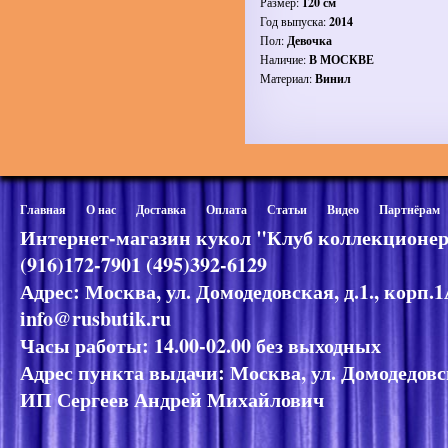
Размер:
120 см
Год выпуска:
2014
Пол:
Девочка
Наличие:
В МОСКВЕ
Материал:
Винил
Главная
О нас
Доставка
Оплата
Статьи
Видео
Партнёрам
Интернет-магазин кукол "Клуб коллекционер
(916)172-7901 (495)392-6129
Адрес: Москва, ул. Домодедовская, д.1., корп.
info@rusbutik.ru
Часы работы: 14.00-02.00 без выходных
Адрес пункта выдачи: Москва, ул. Домодедовск
ИП Сергеев Андрей Михайлович