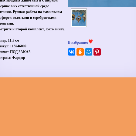
мых мощных животных в Северной
ерике в их естественной среде
итания. Ручная работа на фамильном
рфоре с золотыми и серебристыми
центами.
отрите и второй комплект, фото внизу.
змер:
11.5 см
В избранное
тикул:
115846002
личие:
ПОД ЗАКАЗ
териал:
Фарфор