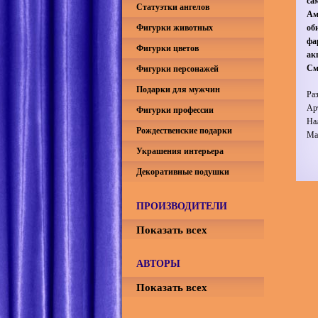
са
Статуэтки ангелов
Ам
Фигурки животных
об
фа
Фигурки цветов
ак
См
Фигурки персонажей
Подарки для мужчин
Ра
Ар
Фигурки профессии
На
Рождественские подарки
Ма
Украшения интерьера
Декоративные подушки
ПРОИЗВОДИТЕЛИ
Показать всех
АВТОРЫ
Показать всех