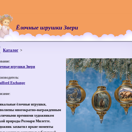
Ёлочные игрушки Звери
Каталог
звание:
очные игрушки Звери
оизводитель:
adford Exchange
исание:
икальные ёлочные игрушки,
полнены многократно-
награжденным
зличными премиями художником
кой природы Розмари Милетте.
дожник захватил яркие моменты