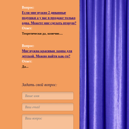
Вопрос:
Если мне нужно 2 диванные
подушки а у вас в продаже только
одна. Можете мне сделать вторую?
Ответ:
Теоретически да, конечно....
Вопрос:
Мне нужна красивая лампа для
детской. Можно найти как-то?
Ответ:
Да...
Задать свой вопрос: