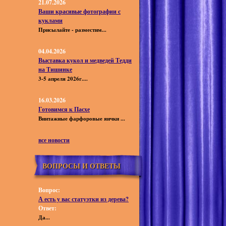
21.07.2026
Ваши красивые фотографии с
куклами
Присылайте - разместим...
04.04.2026
Выставка кукол и медведей Тедди
на Тишинке
3-5 апреля 2026г....
16.03.2026
Готовимся к Пасхе
Винтажные фарфоровые яички ...
все новости
ВОПРОСЫ И ОТВЕТЫ
Вопрос:
А есть у вас статуэтки из дерева?
Ответ:
Да...