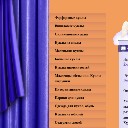
Фарфоровые куклы
Виниловые куклы
Силиконовые куклы
Куклы из смолы
Маленькие куклы
Большие куклы
На
Ёл
Куклы знаменитостей
Пр
Младенцы-обезьянки. Куклы-
Br
зверушки
Интерактивные куклы
Оп
Парики для кукол
Ун
Одежда для кукол, обувь
вы
ра
Куклы на юбилей
ди
Статуэтки людей
Ху