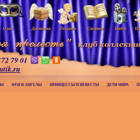
О нас
Доставка
Оплата
Статьи
Видео
Па
172 79 01
utik.ru
МЫ
ФЕИ И АНГЕЛЫ
ПРИНЦЕССЫ И НЕВЕСТЫ
ДЕТИ МИРА
П