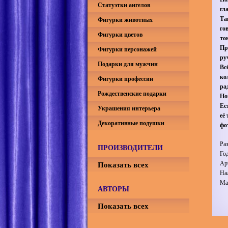
Статуэтки ангелов
гл
Та
Фигурки животных
го
Фигурки цветов
то
Пр
Фигурки персонажей
ру
Подарки для мужчин
Вс
ко
Фигурки профессии
ра
Рождественские подарки
Но
Ес
Украшения интерьера
её
Декоративные подушки
фо
Ра
ПРОИЗВОДИТЕЛИ
Го
Показать всех
Ар
На
Ма
АВТОРЫ
Показать всех