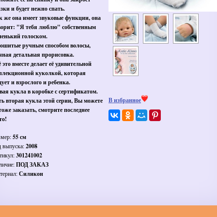
азки и будет нежно спать.
к же она имеет звуковые функции, она
ворит: "Я тебя люблю" собственным
ненький голоском.
ошитые ручным способом волосы,
чная детальная прорисовка.
ё это вместе делает её удивительной
ллекционной куколкой, которая
дует и взрослого и ребенка.
вая кукла в коробке с сертификатом.
В избранное
ть вторая кукла этой серии, Вы можете
 тоже заказать, смотрите последнее
то!
змер:
55 см
д выпуска:
2008
тикул:
301241002
личие:
ПОД ЗАКАЗ
териал:
Силикон