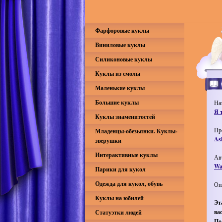
Фарфоровые куклы
Виниловые куклы
Силиконовые куклы
Куклы из смолы
Маленькие куклы
Большие куклы
На
Я 
Куклы знаменитостей
Пр
Младенцы-обезьянки. Куклы-
As
зверушки
Интерактивные куклы
Ав
Wa
Парики для кукол
Одежда для кукол, обувь
Оп
Куклы на юбилей
Эт
вас
Статуэтки людей
По