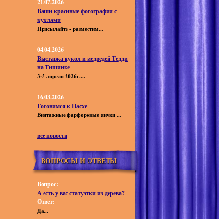
21.07.2026
Ваши красивые фотографии с
куклами
Присылайте - разместим...
04.04.2026
Выставка кукол и медведей Тедди
на Тишинке
3-5 апреля 2026г....
16.03.2026
Готовимся к Пасхе
Винтажные фарфоровые яички ...
все новости
ВОПРОСЫ И ОТВЕТЫ
Вопрос:
А есть у вас статуэтки из дерева?
Ответ:
Да...