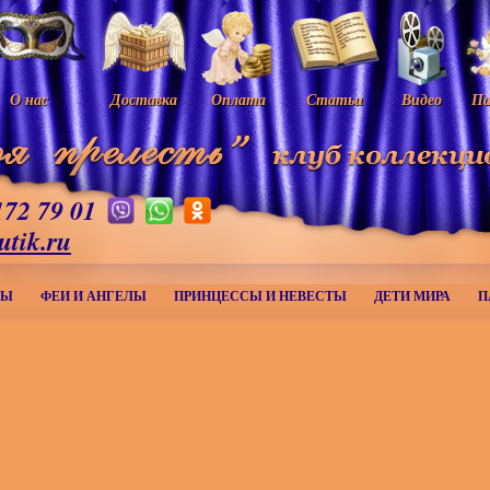
О нас
Доставка
Оплата
Статьи
Видео
Па
172 79 01
utik.ru
МЫ
ФЕИ И АНГЕЛЫ
ПРИНЦЕССЫ И НЕВЕСТЫ
ДЕТИ МИРА
П