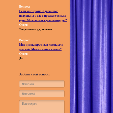
Вопрос:
Если мне нужно 2 диванные
подушки а у вас в продаже только
одна. Можете мне сделать вторую?
Ответ:
Теоретически да, конечно....
Вопрос:
Мне нужна красивая лампа для
детской. Можно найти как-то?
Ответ:
Да...
Задать свой вопрос: