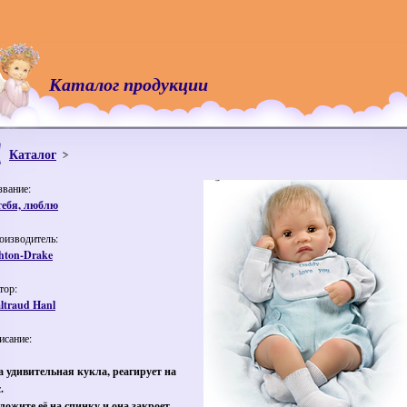
Каталог продукции
Каталог
звание:
тебя, люблю
оизводитель:
hton-Drake
тор:
ltraud Hanl
исание:
а удивительная кукла, реагирует на
.
ложите её на спинку и она закроет