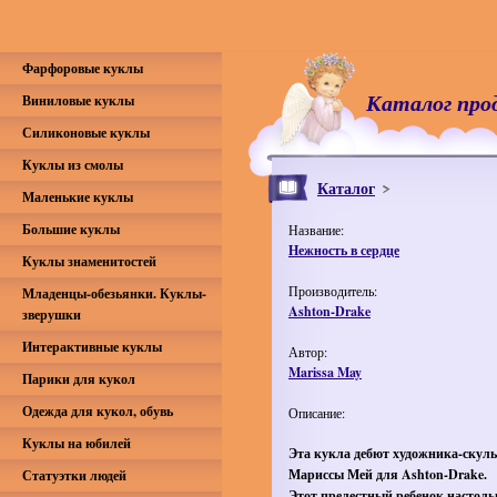
Фарфоровые куклы
Каталог про
Виниловые куклы
Силиконовые куклы
Куклы из смолы
Каталог
Маленькие куклы
Большие куклы
Название:
Нежность в сердце
Куклы знаменитостей
Производитель:
Младенцы-обезьянки. Куклы-
Ashton-Drake
зверушки
Интерактивные куклы
Автор:
Marissa May
Парики для кукол
Одежда для кукол, обувь
Описание:
Куклы на юбилей
Эта кукла дебют художника-скул
Мариссы Мей для Ashton-Drake.
Статуэтки людей
Этот прелестный ребенок настоль