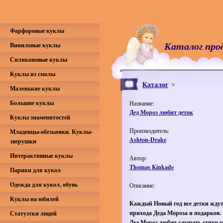
Фарфоровые куклы
Каталог про
Виниловые куклы
Силиконовые куклы
Куклы из смолы
Каталог
Маленькие куклы
Большие куклы
Название:
Дед Мороз любит деток
Куклы знаменитостей
Производитель:
Младенцы-обезьянки. Куклы-
Ashton-Drake
зверушки
Интерактивные куклы
Автор:
Thomas Kinkade
Парики для кукол
Одежда для кукол, обувь
Описание:
Куклы на юбилей
Каждый Новый год все детки жду
прихода Деда Мороза и подарков.
Статуэтки людей
Дед Мороз любит слушать стихи о