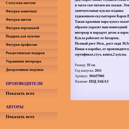
Статуэтки ангелов
и часто сам читаем им сказки. Эт
замечательные куклы созданы
Фигурки животных
художником-скульптором Карен В
Фигурки цветов
Такая красивая пара кукол сказ
образом украсит ваш новогодний
Фигурки персонажей
интерьер и порадует деток и взро
Подарки для мужчин
Кукла работает от батареек.
Полный рост 56см., рост сидя 30,5
Фигурки профессии
Новая в коробке, от производител
Рождественские подарки
сертификат,стул, книга,2 куклы.
Украшения интерьера
Размер:
55 см
Декоративные подушки
Год выпуска:
2011
Артикул:
301657001
Наличие:
ПОД ЗАКАЗ
ПРОИЗВОДИТЕЛИ
Показать всех
АВТОРЫ
Показать всех