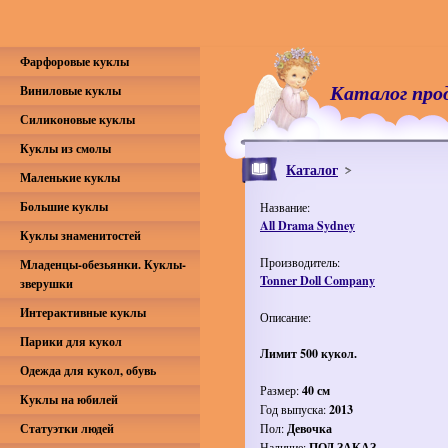
Фарфоровые куклы
Каталог про
Виниловые куклы
Силиконовые куклы
Куклы из смолы
Каталог
Маленькие куклы
Большие куклы
Название:
All Drama Sydney
Куклы знаменитостей
Производитель:
Младенцы-обезьянки. Куклы-
Tonner Doll Company
зверушки
Интерактивные куклы
Описание:
Парики для кукол
Лимит 500 кукол.
Одежда для кукол, обувь
Размер:
40 см
Куклы на юбилей
Год выпуска:
2013
Статуэтки людей
Пол:
Девочка
Наличие:
ПОД ЗАКАЗ