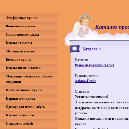
Фарфоровые куклы
Каталог про
Виниловые куклы
Силиконовые куклы
Куклы из смолы
Каталог
Маленькие куклы
Большие куклы
Название:
Розовый бриллиант спит
Куклы знаменитостей
Производитель:
Младенцы-обезьянки. Куклы-
Ashton-Drake
зверушки
Интерактивные куклы
Описание:
Устоять невозможно!
Парики для кукол
Эта заснувшая малышка такая сл
Одежда для кукол, обувь
натуральная, что ни у кого не хва
устоять.
Куклы на юбилей
Лошадка поставляется в комплект
Статуэтки людей
куклой.