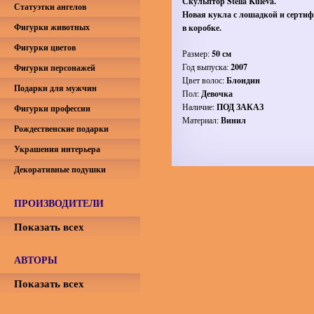
Скульптор Stella Kuleva
.
Статуэтки ангелов
Новая кукла с лошадкой и сертиф
Фигурки животных
в коробке.
Фигурки цветов
Размер:
50 см
Год выпуска:
2007
Фигурки персонажей
Цвет волос:
Блондин
Подарки для мужчин
Пол:
Девочка
Наличие:
ПОД ЗАКАЗ
Фигурки профессии
Материал:
Винил
Рождественские подарки
Украшения интерьера
Декоративные подушки
ПРОИЗВОДИТЕЛИ
Показать всех
АВТОРЫ
Показать всех