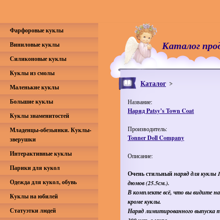
Фарфоровые куклы
Каталог про
Виниловые куклы
Силиконовые куклы
Куклы из смолы
Каталог
Маленькие куклы
Большие куклы
Название:
Наряд Patsy’s Town Coat
Куклы знаменитостей
Производитель:
Младенцы-обезьянки. Куклы-
Tonner Doll Company
зверушки
Интерактивные куклы
Описание:
Парики для кукол
Очень стильный
наряд для куклы 
Одежда для кукол, обувь
дюмов (25.5см.).
В комплекте всё, что вы видите н
Куклы на юбилей
кроме куклы.
Статуэтки людей
Наряд лимитированного выпуска 