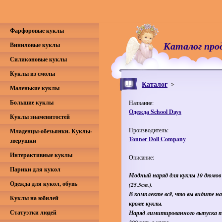
Фарфоровые куклы
Каталог про
Виниловые куклы
Силиконовые куклы
Куклы из смолы
Каталог
Маленькие куклы
Большие куклы
Название:
Одежда School Days
Куклы знаменитостей
Производитель:
Младенцы-обезьянки. Куклы-
Tonner Doll Company
зверушки
Интерактивные куклы
Описание:
Парики для кукол
Модный наряд для куклы 10 дюмов
Одежда для кукол, обувь
(25.5см.).
В комплекте всё, что вы видите н
Куклы на юбилей
кроме куклы.
Статуэтки людей
Наряд лимитированного выпуска 